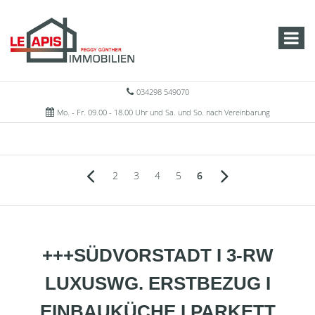
034298 549070
Mo. - Fr. 09.00 - 18.00 Uhr und Sa. und So. nach Vereinbarung
2
3
4
5
6
+++SÜDVORSTADT I 3-RW
LUXUSWG. ERSTBEZUG I
EINBAUKÜCHE I PARKETT