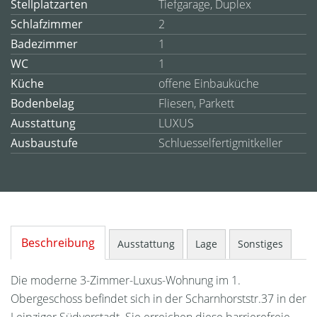
Stellplatzarten
Tiefgarage, Duplex
Schlafzimmer
2
Badezimmer
1
WC
1
Küche
offene Einbauküche
Bodenbelag
Fliesen, Parkett
Ausstattung
LUXUS
Ausbaustufe
Schluesselfertigmitkeller
Beschreibung
Ausstattung
Lage
Sonstiges
Die moderne 3-Zimmer-Luxus-Wohnung im 1.
Obergeschoss befindet sich in der Scharnhorststr.37 in der