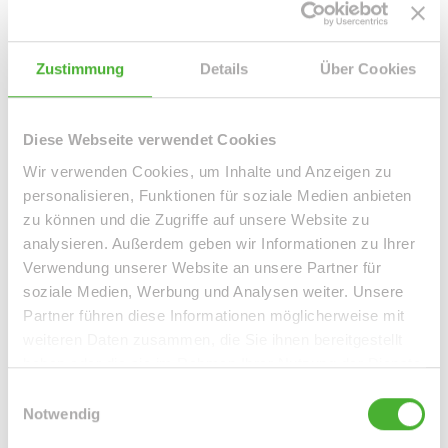
Komfort.
Des Weiteren gibt es ein separates Kellerabteil, welches
Zustimmung
Details
Über Cookies
dem Mieter kostenfrei zur Nutzung zur Verfügung steht.
Lassen Sie sich von dieser Wohneinheit verzaubern. LE
Diese Webseite verwendet Cookies
APIS Immobilien lädt Sie gerne auf eine Besichtigung ein!
Wir verwenden Cookies, um Inhalte und Anzeigen zu
personalisieren, Funktionen für soziale Medien anbieten
Ansprechpartner
zu können und die Zugriffe auf unsere Website zu
analysieren. Außerdem geben wir Informationen zu Ihrer
Verwendung unserer Website an unsere Partner für
soziale Medien, Werbung und Analysen weiter. Unsere
Partner führen diese Informationen möglicherweise mit
weiteren Daten zusammen, die Sie ihnen bereitgestellt
haben oder die sie im Rahmen Ihrer Nutzung der Dienste
gesammelt haben.
Einwilligungsauswahl
Notwendig