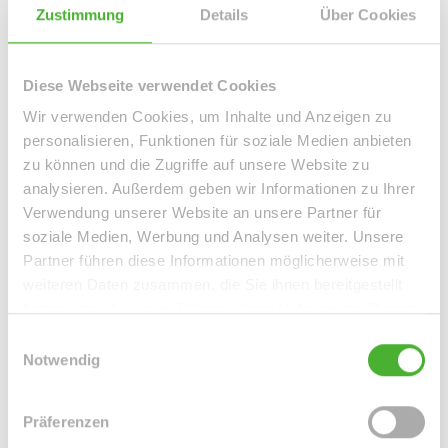
Attraktives Wohnobjekt mit vorhandenem Balkon, in einer
Zustimmung
Details
Über Cookies
Nebenstraße der Südvorstadt, einem der kunstvollsten
und lebendigsten Stadtteile Leipzigs.
Diese Webseite verwendet Cookies
Wir verwenden Cookies, um Inhalte und Anzeigen zu
Ansprechpartner
personalisieren, Funktionen für soziale Medien anbieten
zu können und die Zugriffe auf unsere Website zu
analysieren. Außerdem geben wir Informationen zu Ihrer
Verwendung unserer Website an unsere Partner für
soziale Medien, Werbung und Analysen weiter. Unsere
Partner führen diese Informationen möglicherweise mit
weiteren Daten zusammen, die Sie ihnen bereitgestellt
haben oder die sie im Rahmen Ihrer Nutzung der Dienste
gesammelt haben.
Einwilligungsauswahl
Notwendig
Frau Peggy Günther
Telefon: 004934298549070
Präferenzen
Telefax: 004934298549075