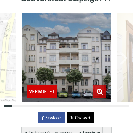
VERMIETET
Facebook
(Twitter)
Notizblock (
)
merken
Broschüre