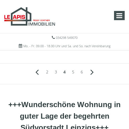
034298 549070
Mo. - Fr. 09.00 - 18.00 Uhr und Sa. und So. nach Vereinbarung
2
3
4
5
6
+++Wunderschöne Wohnung in
guter Lage der begehrten
Südvorstadt Leipzigs+++