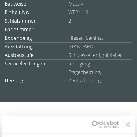
Bauweise
Massiv
Einheit-Nr.
WE24-13
Schlafzimmer
2
Badezimmer
1
Bodenbelag
Fliesen, Laminat
Ausstattung
STANDARD
Ausbaustufe
Schluesselfertigmitkeller
Serviceleistungen
Reinigung
Etagenheizung,
Heizung
Zentralheizung
Beschreibung
Ausstattung
Lage
Sonstiges