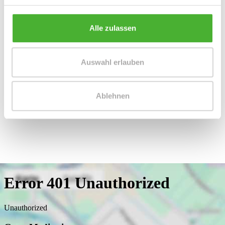
Alle zulassen
Frau Peggy Günther
Auswahl erlauben
Telefon: 004934298549070
Telefax: 004934298549075
Ablehnen
Mobil: 004915254250755
info@le-apis-immobilien.de