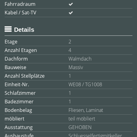
Fahrradraum
Kabel / Sat-TV
Details
Etage
2
Anzahl Etagen
4
Dachform
Walmdach
Bauweise
Massiv
Anzahl Stellplätze
1
Einheit-Nr.
WE08 / TG1008
Schlafzimmer
1
Badezimmer
1
Bodenbelag
Fliesen, Laminat
möbliert
teil möbliert
Ausstattung
GEHOBEN
Ausbaustufe
Schluesselfertigmitkeller