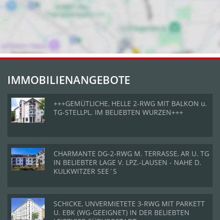
IMMOBILIENANGEBOTE
+++GEMÜTLICHE, HELLE 2-RWG MIT BALKON u.
TG-STELLPL. IM BELIEBTEN WURZEN+++
CHARMANTE DG-2-RWG M. TERRASSE, AR U. TG
IN BELIEBTER LAGE V. LPZ.-LAUSEN - NAHE D.
KULKWITZER SEE´S
SCHICKE, UNVERMIETETE 3-RWG MIT PARKETT
U. EBK (WG-GEEIGNET) IN DER BELIEBTEN