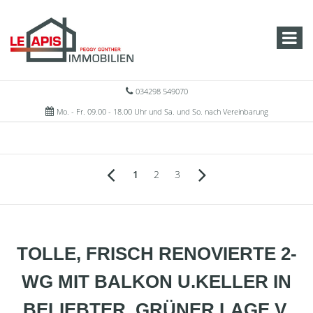
034298 549070
Mo. - Fr. 09.00 - 18.00 Uhr und Sa. und So. nach Vereinbarung
1
2
3
TOLLE, FRISCH RENOVIERTE 2-
WG MIT BALKON U.KELLER IN
BELIEBTER, GRÜNER LAGE V.