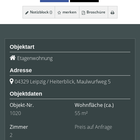
Notizblock (
)
merken
Broschüre
Objektart
Etagenwohnung
Adresse
04329 Leipzig / Heiterblick, Maulwurfweg 5
Objektdaten
Objekt-Nr.
Wohnfläche
(ca.)
1020
55 m²
Zimmer
Preis auf Anfrage
2