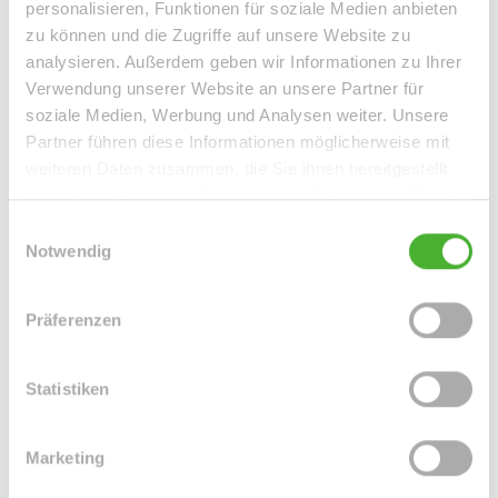
ausgestattet.
personalisieren, Funktionen für soziale Medien anbieten
zu können und die Zugriffe auf unsere Website zu
Das Wohnzimmer sowie das auf der rechten Flurseite
analysieren. Außerdem geben wir Informationen zu Ihrer
angrenzende Badezimmer sind vom großzügen Flur aus
Verwendung unserer Website an unsere Partner für
begehbar. Linksseitig vom Wohnzimmer gelangen Sie in
soziale Medien, Werbung und Analysen weiter. Unsere
den Küchenbereich. Vom Wohnzimmer aus betreten Sie
Partner führen diese Informationen möglicherweise mit
den großen hofseitigen Balkon, welcher Ihnen einen
weiteren Daten zusammen, die Sie ihnen bereitgestellt
grünen Ausblick in den großzügigen Gartenbereich bietet.
haben oder die sie im Rahmen Ihrer Nutzung der Dienste
gesammelt haben.
Einwilligungsauswahl
Zur Wohnung gehört ein separates Kellerabteil, welches
Notwendig
kostenfrei zur Verfügung gestellt wird.
Präferenzen
Ansprechpartner
Statistiken
Marketing