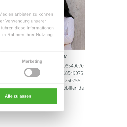
 Medien anbieten zu können
hrer Verwendung unserer
 führen diese Informationen
ie im Rahmen Ihrer Nutzung
Frau Peggy Günther
Marketing
Telefon: 004934298549070
Telefax: 004934298549075
Mobil: 004915254250755
info@le-apis-immobilien.de
Alle zulassen