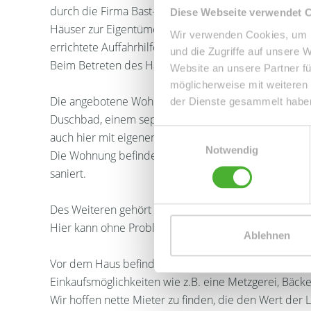
durch die Firma Bast-Bau errichtet wurde. Im Haus N
Diese Webseite verwendet 
Häuser zur Eigentümergemeinschaft (Nr.3 und Nr.5). 
Wir verwenden Cookies, um I
errichtete Auffahrhilfe führen in das Haus.
und die Zugriffe auf unsere 
Beim Betreten des Hauses finden Sie ein gepflegtes
Website an unsere Partner fü
möglicherweise mit weiteren
Die angebotene Wohnung ist mit einem großzügigen 
der Dienste gesammelt habe
Duschbad, einem seperatem WC, einem Wohnzimmer m
Einwilligungsauswahl
auch hier mit eigenem Balkonzugang ausgestattet.
Notwendig
Die Wohnung befindet sich in einem modernisertem
saniert.
Des Weiteren gehört ein Kellerraum sowie ein zur 
Hier kann ohne Probleme ein Kraftfahrzeug abgestel
Ablehnen
Vor dem Haus befindet sich ein hauseigener Spielpla
Einkaufsmöglichkeiten wie z.B. eine Metzgerei, Bäcke
Wir hoffen nette Mieter zu finden, die den Wert der 