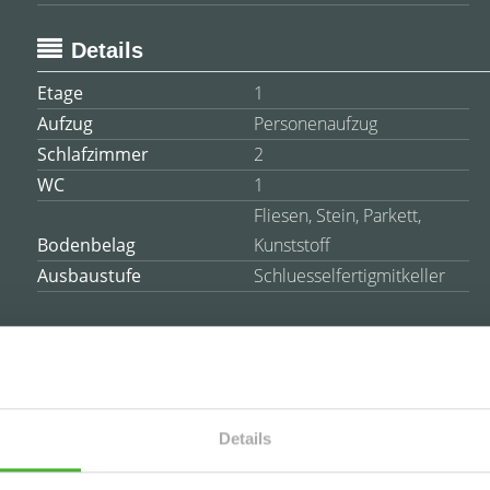
Details
Etage
1
Aufzug
Personenaufzug
Schlafzimmer
2
WC
1
Fliesen, Stein, Parkett,
Bodenbelag
Kunststoff
Ausbaustufe
Schluesselfertigmitkeller
es
Details
eines gepflegten Wohnhauses, welches im Jahre 1972