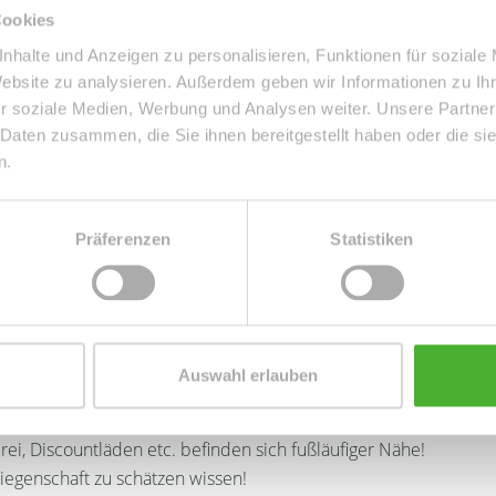
r.5 befinden sich 24 Wohneinheiten. Es gehören zwei
Cookies
Wenige Stufen oder eine für Rollstühle oder Rollatoren
nhalte und Anzeigen zu personalisieren, Funktionen für soziale
Website zu analysieren. Außerdem geben wir Informationen zu I
 Treppenhaus vor.
r soziale Medien, Werbung und Analysen weiter. Unsere Partner
 Daten zusammen, die Sie ihnen bereitgestellt haben oder die s
Dielenbereich mit Abstellkammer, einem innenliegenden
n.
it Zugang auf den Balkon, sowie einem Schlafzimmer -
Präferenzen
Statistiken
 Zusand. Das Badezimmer wurde vor wenigen Jahren
WEG-Gemeinschaft gehörender Parkplatz mit zur Wohnung.
lt werden.
Auswahl erlauben
tz.
rei, Discountläden etc. befinden sich fußläufiger Nähe!
Liegenschaft zu schätzen wissen!