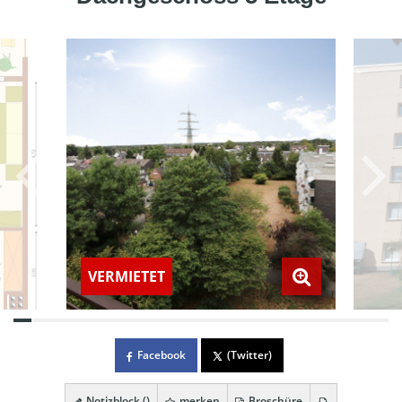
VERMIETET
Facebook
(Twitter)
Notizblock (
)
merken
Broschüre