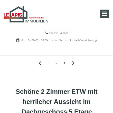
034298 549070
Mo. - Fr. 09.00 - 18.00 Uhr und Sa. und So. nach Vereinbarung
1
2
3
Schöne 2 Zimmer ETW mit
herrlicher Aussicht im
Dachgeschoss 5 Etage