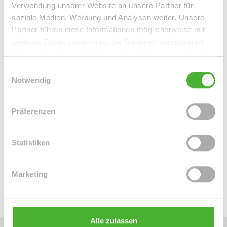
Verwendung unserer Website an unsere Partner für
soziale Medien, Werbung und Analysen weiter. Unsere
Partner führen diese Informationen möglicherweise mit
weiteren Daten zusammen, die Sie ihnen bereitgestellt
haben oder die sie im Rahmen Ihrer Nutzung der Dienste
gesammelt haben.
Einwilligungsauswahl
Notwendig
Frau Peggy Günther
Präferenzen
Telefon: 004934298549070
Telefax: 004934298549075
Statistiken
Mobil: 004915254250755
info@le-apis-immobilien.de
Marketing
Alle zulassen