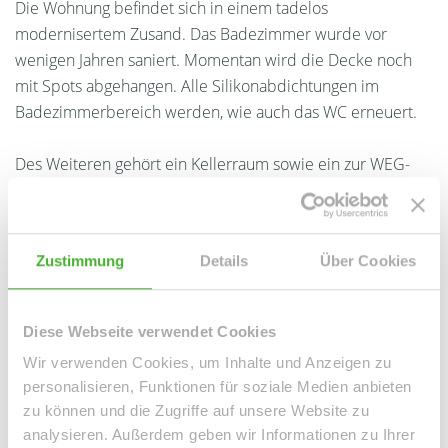
Die Wohnung befindet sich in einem tadelos
modernisertem Zusand. Das Badezimmer wurde vor
wenigen Jahren saniert. Momentan wird die Decke noch
mit Spots abgehangen. Alle Silikonabdichtungen im
Badezimmerbereich werden, wie auch das WC erneuert.
Des Weiteren gehört ein Kellerraum sowie ein zur WEG-
Gemeinschaft gehörender Stellplatz mit zur Wohnung.
Vor dem Haus befindet sich ein hauseigener Spielplatz.
Zustimmung
Details
Über Cookies
Einkaufsmöglichkeiten wie z.B. eine Metzgerei, Bäckerei,
Discountläden etc. befinden sich fußläufiger Nähe!
Wir hoffen nette Mieter zu finden, die den Wert der
Diese Webseite verwendet Cookies
Liegenschaft zu schätzen wissen!
Wir verwenden Cookies, um Inhalte und Anzeigen zu
personalisieren, Funktionen für soziale Medien anbieten
zu können und die Zugriffe auf unsere Website zu
Ansprechpartner
analysieren. Außerdem geben wir Informationen zu Ihrer