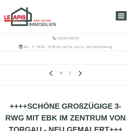
034298 549070
Mo. - Fr. 09.00 - 18.00 Uhr und Sa. und So. nach Vereinbarung
1
2
++++SCHÖNE GROßZÜGIGE 3-
RWG MIT EBK IM ZENTRUM VON
TORGAU - NEU GEMALERT+++