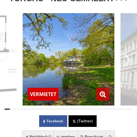
VERMIETET
Facebook
(Twitter)
Notizblock (
)
merken
Broschüre