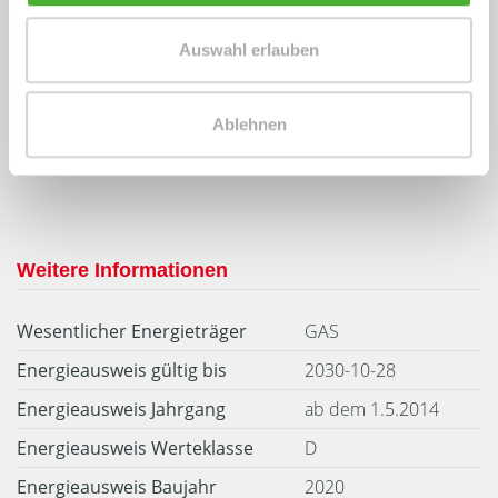
Energieausweis (Verbrauchsausweis)
Auswahl erlauben
Ablehnen
115,50 kWh / (m²*a)
Energieverbrauchskennwert
Weitere Informationen
Wesentlicher Energieträger
GAS
Energieausweis gültig bis
2030-10-28
Energieausweis Jahrgang
ab dem 1.5.2014
Energieausweis Werteklasse
D
Energieausweis Baujahr
2020