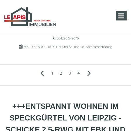
034298 549070
Mo. - Fr. 09.00 - 18.00 Uhr und Sa. und So. nach Vereinbarung
1
2
3
4
+++ENTSPANNT WOHNEN IM
SPECKGÜRTEL VON LEIPZIG -
SCHICKE 2.5-RWG MIT EBK UND