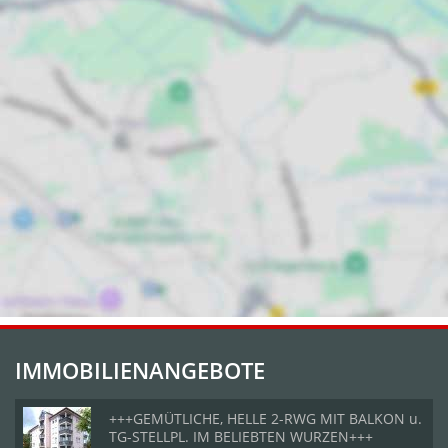
IMMOBILIENANGEBOTE
+++GEMÜTLICHE, HELLE 2-RWG MIT BALKON u.
TG-STELLPL. IM BELIEBTEN WURZEN+++