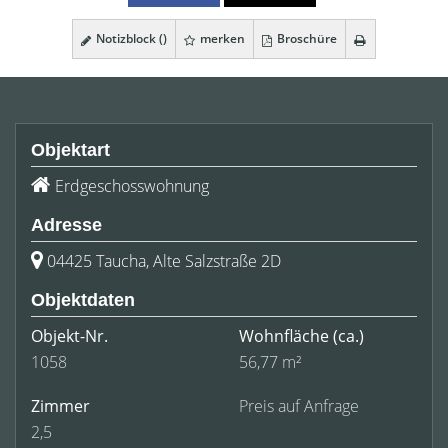
Notizblock (
)
merken
Broschüre
Objektart
Erdgeschosswohnung
Adresse
04425 Taucha, Alte Salzstraße 2D
Objektdaten
Objekt-Nr.
Wohnfläche
(ca.)
1058
56,77 m²
Zimmer
Preis auf Anfrage
2,5