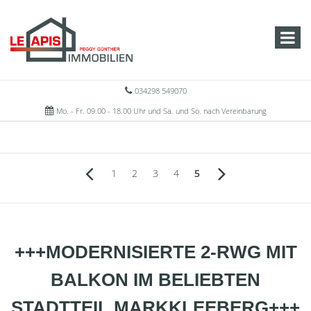
034298 549070
Mo. - Fr. 09.00 - 18.00 Uhr und Sa. und So. nach Vereinbarung
1
2
3
4
5
+++MODERNISIERTE 2-RWG MIT
BALKON IM BELIEBTEN
STADTTEIL MARKKLEEBERG+++