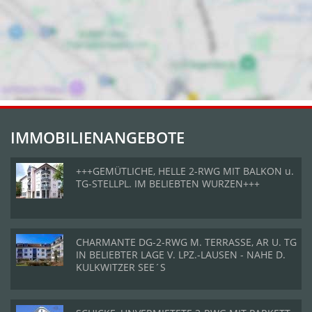
IMMOBILIENANGEBOTE
+++GEMÜTLICHE, HELLE 2-RWG MIT BALKON u.
TG-STELLPL. IM BELIEBTEN WURZEN+++
CHARMANTE DG-2-RWG M. TERRASSE, AR U. TG
IN BELIEBTER LAGE V. LPZ.-LAUSEN - NAHE D.
KULKWITZER SEE´S