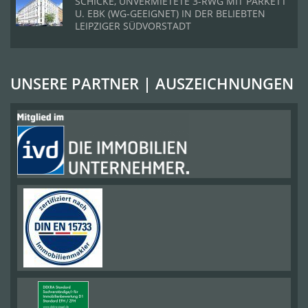
SCHICKE, UNVERMIETETE 3-RWG MIT PARKETT
U. EBK (WG-GEEIGNET) IN DER BELIEBTEN
LEIPZIGER SÜDVORSTADT
UNSERE PARTNER | AUSZEICHNUNGEN