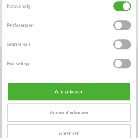
Downloads
Notwendig
Energieausweis (.pdf, 536 KB)
Präferenzen
Statistiken
Marketing
Energieausweis (Verbrauchsausweis)
Alle zulassen
87 kWh / (m²*a)
Energieverbrauchskennwert
Auswahl erlauben
Ablehnen