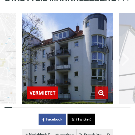
VERMIETET
Facebook
(Twitter)
Notizblock (
)
merken
Broschüre