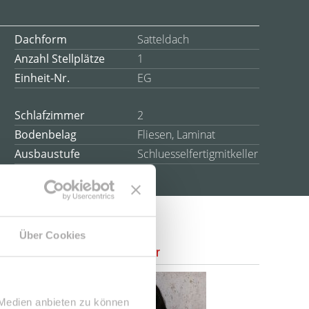
Dachform
Satteldach
Anzahl Stellplätze
1
Einheit-Nr.
EG
Schlafzimmer
2
Bodenbelag
Fliesen, Laminat
Ausbaustufe
Schluesselfertigmitkeller
Über Cookies
Ansprechpartner
 Medien anbieten zu können