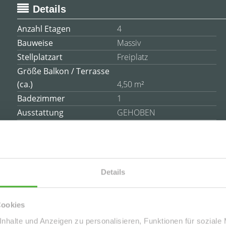
Details
Anzahl Etagen
4
Bauweise
Massiv
Stellplatzart
Freiplatz
Größe Balkon / Terrasse
(ca.)
4,50 m²
Badezimmer
1
Ausstattung
GEHOBEN
Details
es
Cookies
 sind u.a. Lage, Qualität und Nachhaltigkeit - diese
chen Tatsachen berücksichtigt, wird schnell merken, dass
nhalte und Anzeigen zu personalisieren, Funktionen für soziale