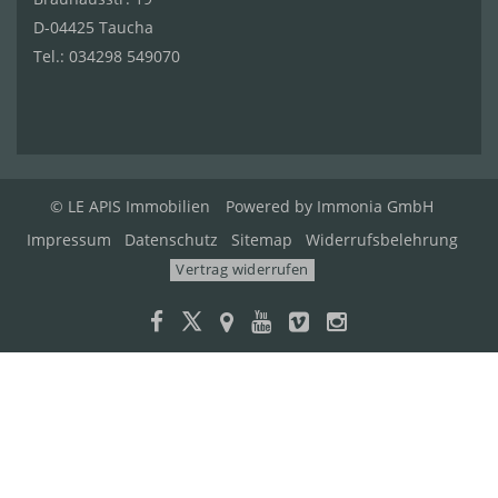
D-04425 Taucha
Tel.:
034298 549070
© LE APIS Immobilien
Powered by
Immonia GmbH
Impressum
Datenschutz
Sitemap
Widerrufsbelehrung
Vertrag widerrufen