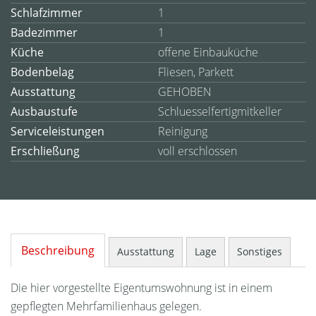
Schlafzimmer
1
Badezimmer
1
Küche
offene Einbauküche
Bodenbelag
Fliesen, Parkett
Ausstattung
GEHOBEN
Ausbaustufe
Schluesselfertigmitkeller
Serviceleistungen
Reinigung
Erschließung
voll erschlossen
Beschreibung
Ausstattung
Lage
Sonstiges
Die hier vorgestellte Eigentumswohnung ist in einem
gepflegten Mehrfamilienhaus gelegen.