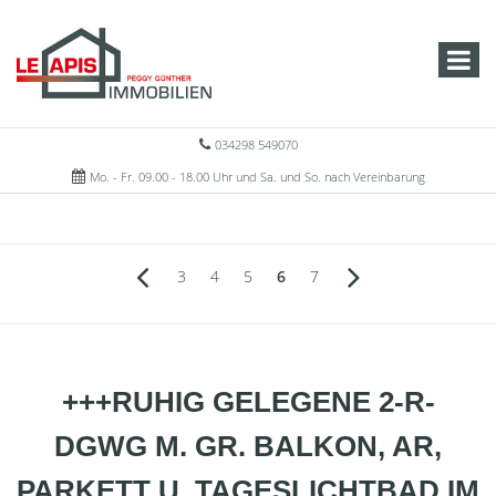
034298 549070
Mo. - Fr. 09.00 - 18.00 Uhr und Sa. und So. nach Vereinbarung
3
4
5
6
7
+++RUHIG GELEGENE 2-R-
DGWG M. GR. BALKON, AR,
PARKETT U. TAGESLICHTBAD IM