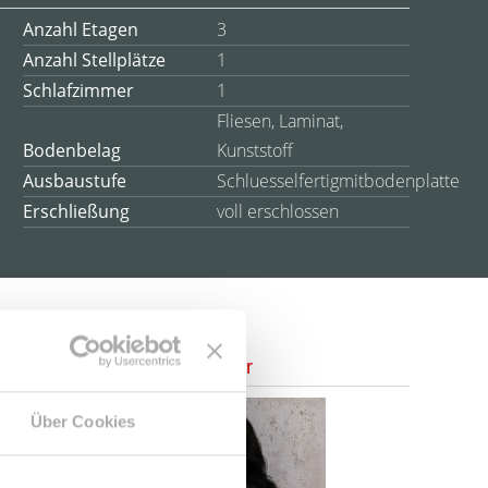
Anzahl Etagen
3
Anzahl Stellplätze
1
Schlafzimmer
1
Fliesen, Laminat,
Bodenbelag
Kunststoff
Ausbaustufe
Schluesselfertigmitbodenplatte
Erschließung
voll erschlossen
Ansprechpartner
Über Cookies