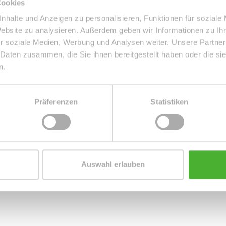
Cookies
2-RWG bietet Ihnen ein geräumiges Wohnzimmer mit
 mit einer modernen Glasschiebetür, ein Tageslichtbad
nhalte und Anzeigen zu personalisieren, Funktionen für soziale
 Natur. Mit einer Wohnfläche von circa 47 m² ist die
Website zu analysieren. Außerdem geben wir Informationen zu I
r soziale Medien, Werbung und Analysen weiter. Unsere Partner
 Berufspendler geeignet.
 Daten zusammen, die Sie ihnen bereitgestellt haben oder die s
n.
nraum, der Fahrradraum sowie das zur Wohnung gehörende
 dem Haus befindet, rundet das tolle Wohnungsangebot ab.
Präferenzen
Statistiken
Auswahl erlauben