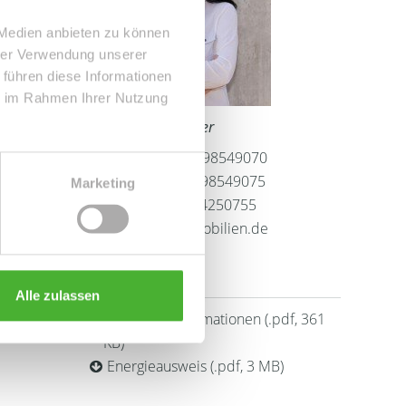
 Medien anbieten zu können
hrer Verwendung unserer
 führen diese Informationen
ie im Rahmen Ihrer Nutzung
Frau Peggy Günther
Telefon: 004934298549070
Telefax: 004934298549075
Marketing
Mobil: 004915254250755
info@le-apis-immobilien.de
Downloads
Alle zulassen
GrundrissInformationen (.pdf, 361
KB)
Energieausweis (.pdf, 3 MB)