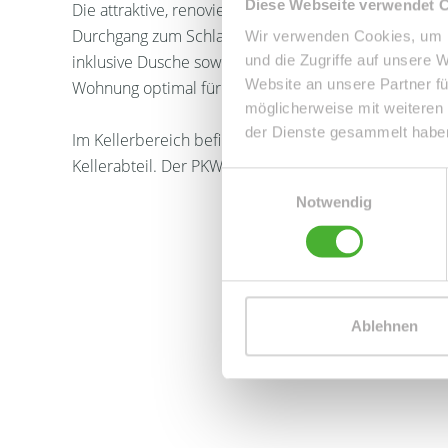
Diese Webseite verwendet 
Die attraktive, renovierte sowie lichtdurchflutete 
Durchgang zum Schlafzimmer, eine gemütliche Küche
Wir verwenden Cookies, um I
inklusive Dusche sowie einen schönen Ausblick in die
und die Zugriffe auf unsere 
Website an unsere Partner fü
Wohnung optimal für Singles, Pärchen, Rentner oder
möglicherweise mit weiteren
der Dienste gesammelt habe
Im Kellerbereich befinden sich der Wasch-/ Trocke
Kellerabteil. Der PKW-Freiplatz, welcher sich neben
Einwilligungsauswahl
Notwendig
Ablehnen