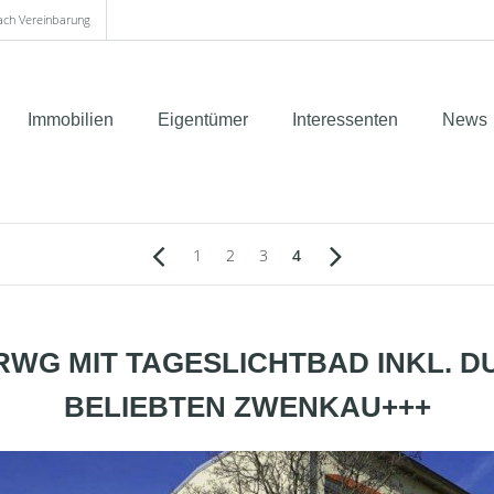
nach Vereinbarung
Immobilien
Eigentümer
Interessenten
News
1
2
3
4
RWG MIT TAGESLICHTBAD INKL. D
BELIEBTEN ZWENKAU+++