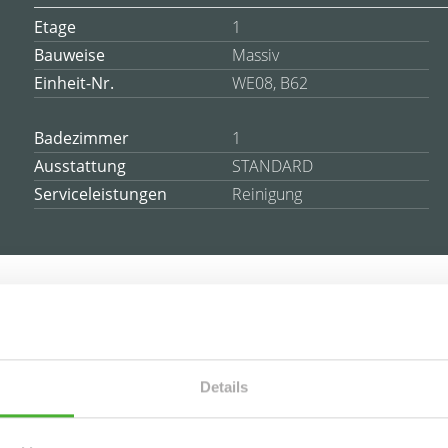
Etage
1
Bauweise
Massiv
Einheit-Nr.
WE08, B62
Badezimmer
1
Ausstattung
STANDARD
Serviceleistungen
Reinigung
es
im Grünen gelegene Immobilie wurde 1969 errichtet und
Details