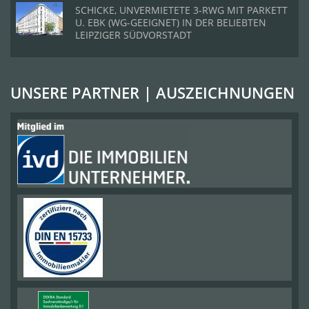
SCHICKE, UNVERMIETETE 3-RWG MIT PARKETT
U. EBK (WG-GEEIGNET) IN DER BELIEBTEN
LEIPZIGER SÜDVORSTADT
UNSERE PARTNER | AUSZEICHNUNGEN