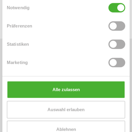
Mobil: 004915254250755
Einwilligungsauswahl
Notwendig
info@le-apis-immobilien.de
Präferenzen
Statistiken
Energieausweis (Verbrauchsausweis)
Marketing
Alle zulassen
78 kWh / (m²*a)
Energieverbrauchskennwert
Auswahl erlauben
Ablehnen