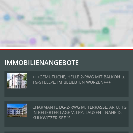
IMMOBILIENANGEBOTE
+++GEMÜTLICHE, HELLE 2-RWG MIT BALKON u.
TG-STELLPL. IM BELIEBTEN WURZEN+++
CHARMANTE DG-2-RWG M. TERRASSE, AR U. TG
IN BELIEBTER LAGE V. LPZ.-LAUSEN - NAHE D.
KULKWITZER SEE´S