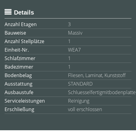
Details
Anzahl Etagen
3
Bauweise
Massiv
Anzahl Stellplätze
1
Einheit-Nr.
WEA7
Schlafzimmer
1
Badezimmer
1
Bodenbelag
Fliesen, Laminat, Kunststoff
Ausstattung
STANDARD
Ausbaustufe
Schluesselfertigmitbodenplatte
Serviceleistungen
Reinigung
Erschließung
voll erschlossen