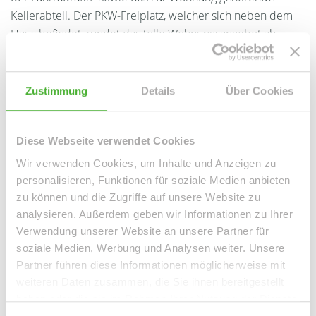
Kellerabteil. Der PKW-Freiplatz, welcher sich neben dem
Haus befindet, rundet das tolle Wohnungsangebot ab.
Ansprechpartner
Zustimmung
Details
Über Cookies
Diese Webseite verwendet Cookies
Wir verwenden Cookies, um Inhalte und Anzeigen zu
personalisieren, Funktionen für soziale Medien anbieten
zu können und die Zugriffe auf unsere Website zu
analysieren. Außerdem geben wir Informationen zu Ihrer
Verwendung unserer Website an unsere Partner für
soziale Medien, Werbung und Analysen weiter. Unsere
Frau Peggy Günther
Partner führen diese Informationen möglicherweise mit
Telefon: 004934298549070
weiteren Daten zusammen, die Sie ihnen bereitgestellt
haben oder die sie im Rahmen Ihrer Nutzung der Dienste
Telefax: 004934298549075
gesammelt haben.