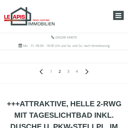
034298 549070
Mo. - Fr. 09.00 - 18.00 Uhr und Sa. und So. nach Vereinbarung
1
2
3
4
+++ATTRAKTIVE, HELLE 2-RWG
MIT TAGESLICHTBAD INKL.
DUSCHE U. PKW-STELLPL. IM