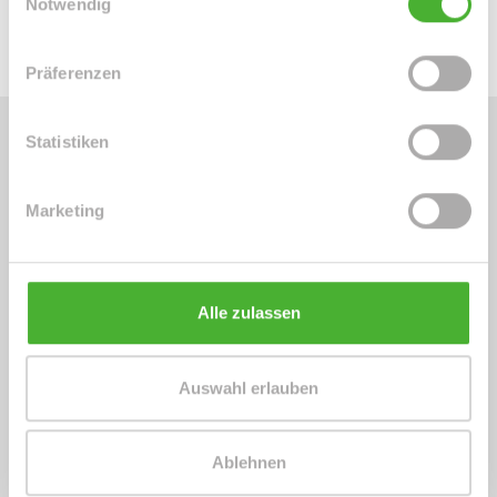
Notwendig
Präferenzen
Statistiken
Energieausweis (Verbrauchsausweis)
Marketing
98,40 kWh / (m²*a)
Alle zulassen
Energieverbrauchskennwert
Auswahl erlauben
Weitere Informationen
Ablehnen