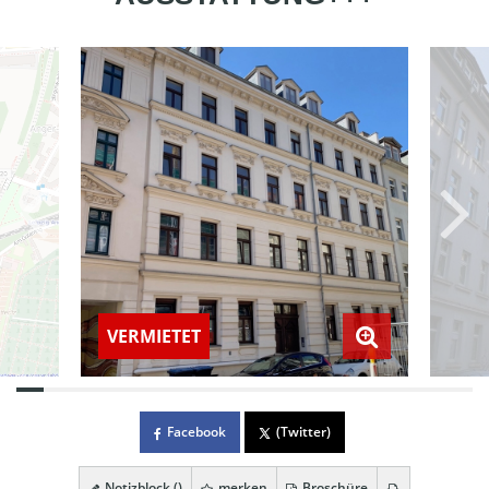
VERMIETET
Facebook
(Twitter)
Notizblock (
)
merken
Broschüre