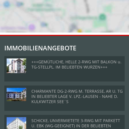
IMMOBILIENANGEBOTE
+++GEMÜTLICHE, HELLE 2-RWG MIT BALKON u.
TG-STELLPL. IM BELIEBTEN WURZEN+++
CHARMANTE DG-2-RWG M. TERRASSE, AR U. TG
IN BELIEBTER LAGE V. LPZ.-LAUSEN - NAHE D.
KULKWITZER SEE´S
SCHICKE, UNVERMIETETE 3-RWG MIT PARKETT
U. EBK (WG-GEEIGNET) IN DER BELIEBTEN