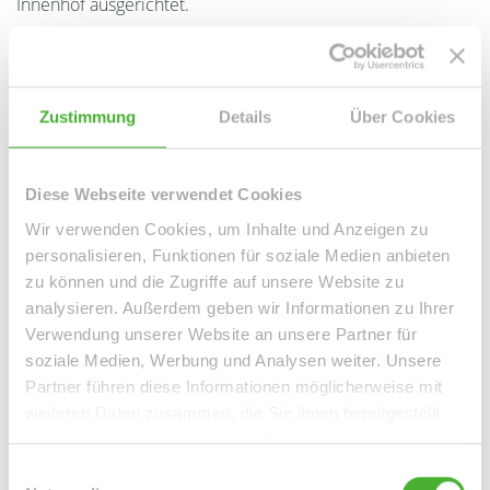
Innenhof ausgerichtet.
Ansprechpartner
Zustimmung
Details
Über Cookies
Diese Webseite verwendet Cookies
Wir verwenden Cookies, um Inhalte und Anzeigen zu
personalisieren, Funktionen für soziale Medien anbieten
zu können und die Zugriffe auf unsere Website zu
analysieren. Außerdem geben wir Informationen zu Ihrer
Verwendung unserer Website an unsere Partner für
Frau Peggy Günther
soziale Medien, Werbung und Analysen weiter. Unsere
Partner führen diese Informationen möglicherweise mit
Telefon: 004934298549070
weiteren Daten zusammen, die Sie ihnen bereitgestellt
Telefax: 004934298549075
haben oder die sie im Rahmen Ihrer Nutzung der Dienste
Mobil: 004915254250755
gesammelt haben.
info@le-apis-immobilien.de
Einwilligungsauswahl