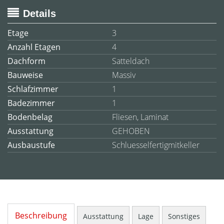
Details
Etage
3
Anzahl Etagen
4
Dachform
Satteldach
Bauweise
Massiv
Schlafzimmer
1
Badezimmer
1
Bodenbelag
Fliesen, Laminat
Ausstattung
GEHOBEN
Ausbaustufe
Schluesselfertigmitkeller
Beschreibung
Ausstattung
Lage
Sonstiges