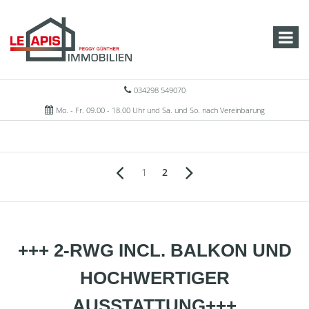
034298 549070
Mo. - Fr. 09.00 - 18.00 Uhr und Sa. und So. nach Vereinbarung
1
2
+++ 2-RWG INCL. BALKON UND
HOCHWERTIGER
AUSSTATTUNG+++