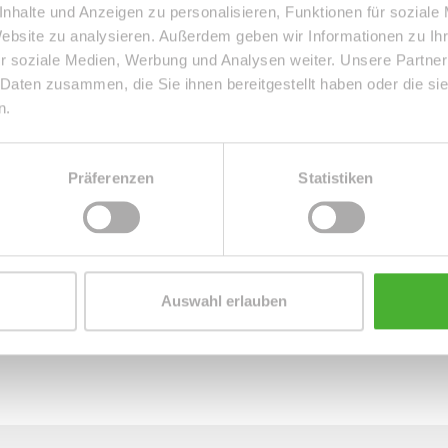
auf halber Treppe) ausgestattet. Der schöne sowie
nhalte und Anzeigen zu personalisieren, Funktionen für soziale
Website zu analysieren. Außerdem geben wir Informationen zu I
n mit Freunden ein und bietet den Mietern des Hauses
r soziale Medien, Werbung und Analysen weiter. Unsere Partner
ne, die Wäsche zu trocknen.
 Daten zusammen, die Sie ihnen bereitgestellt haben oder die s
n.
Präferenzen
Statistiken
Auswahl erlauben