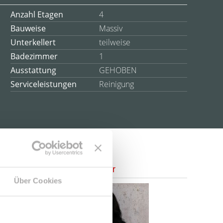
Anzahl Etagen
4
Bauweise
Massiv
Unterkellert
teilweise
Badezimmer
1
Ausstattung
GEHOBEN
Serviceleistungen
Reinigung
Ansprechpartner
Über Cookies