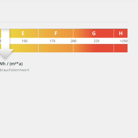
Wh / (m²*a)
rbrauchskennwert