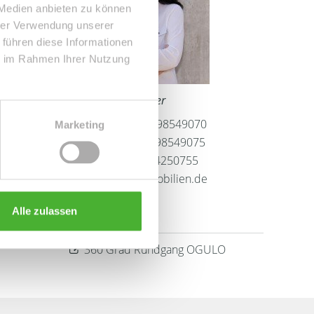
 Medien anbieten zu können
hrer Verwendung unserer
 führen diese Informationen
ie im Rahmen Ihrer Nutzung
Frau Peggy Günther
Telefon: 004934298549070
Marketing
Telefax: 004934298549075
Mobil: 004915254250755
info@le-apis-immobilien.de
Alle zulassen
Links
360 Grad Rundgang OGULO