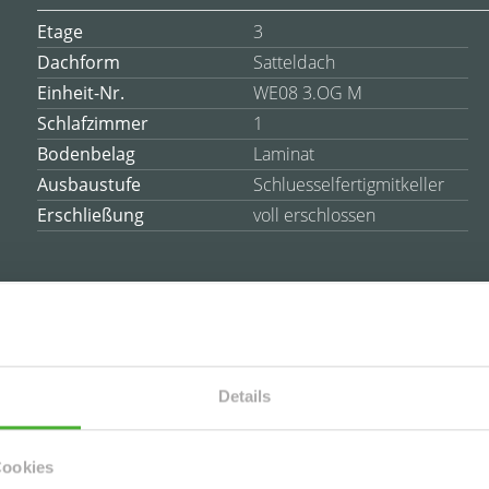
Etage
3
Dachform
Satteldach
Einheit-Nr.
WE08 3.OG M
Schlafzimmer
1
Bodenbelag
Laminat
Ausbaustufe
Schluesselfertigmitkeller
Erschließung
voll erschlossen
es
Details
ner ruhigen Nebenstraße unweit des Leipziger Zentrums.
Cookies
inem Tageslichbad inkl. Dusche und