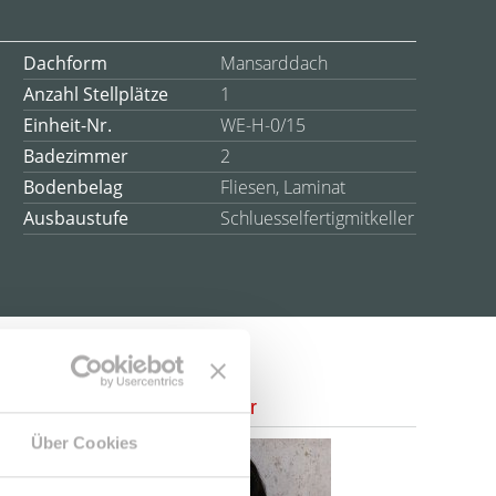
Dachform
Mansarddach
Anzahl Stellplätze
1
Einheit-Nr.
WE-H-0/15
Badezimmer
2
Bodenbelag
Fliesen, Laminat
Ausbaustufe
Schluesselfertigmitkeller
Ansprechpartner
Über Cookies