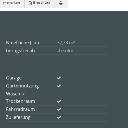
merken
Broschüre
Nutzfläche (ca.)
32,73 m²
bezugsfrei ab
ab sofort
Garage
Gartennutzung
Wasch- /
Trockenraum
Fahrradraum
Zulieferung