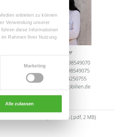
 Medien anbieten zu können
hrer Verwendung unserer
 führen diese Informationen
ie im Rahmen Ihrer Nutzung
Frau Peggy Günther
Telefon: 004934298549070
Marketing
Telefax: 004934298549075
Mobil: 004915254250755
info@le-apis-immobilien.de
Alle zulassen
Downloads
Energieausweis (.pdf, 2 MB)