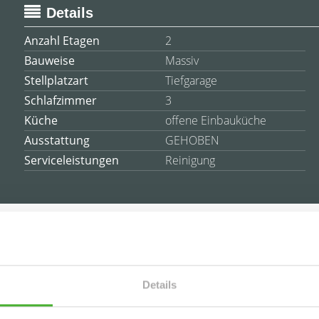
Details
Anzahl Etagen
2
Bauweise
Massiv
Stellplatzart
Tiefgarage
Schlafzimmer
3
Küche
offene Einbauküche
Ausstattung
GEHOBEN
Serviceleistungen
Reinigung
es
Details
von Leipzig-Probstheida.