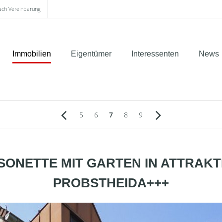
nach Vereinbarung
Immobilien
Eigentümer
Interessenten
News
5
6
7
8
9
SONETTE MIT GARTEN IN ATTRAKT
PROBSTHEIDA+++