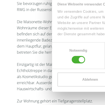
Sie bevorzugen ruhiges und trotzdem stadtnahes Woh
Diese Webseite verwendet 
RWG in der Russenstrasse 18 in Leipzig Probstheida e
Wir verwenden Cookies, um I
und die Zugriffe auf unsere 
Die Maisonette-Wohnung punktet durch einen durchd
Website an unsere Partner fü
Wohnräume dieser Einheit sind von der Diele aus b
möglicherweise mit weiteren
befinden sich auf der linken Seite des Flures. Recht
der Dienste gesammelt habe
innenliegende Badezimmer mit Wanne, das Gäste-WC
Einwilligungsauswahl
dem Hauptflur, gelangt man ins Wohnzimmer mit a
Notwendig
betreten Sie die herrliche Terrasse, welche Ihnen ei
Einzigartig ist der Maisonettenschnitt der Wohnein
Echtholztreppe in das Souterraingeschoss. Hier find
als Kosmetikstudio genutzt wird. Der Hobbyraum ist
Ablehnen
erreichbar. Ausserdem gibt es im Souterrain neben 
Hauswirtschafts- und einen Abstellraum.
Zur Wohnung gehört ein Tiefgaragenstellplatz.