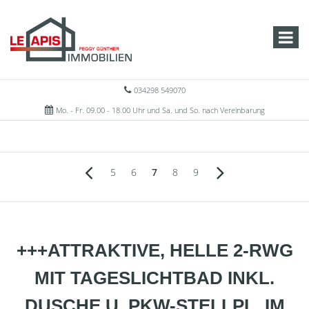
034298 549070
Mo. - Fr. 09.00 - 18.00 Uhr und Sa. und So. nach Vereinbarung
5
6
7
8
9
+++ATTRAKTIVE, HELLE 2-RWG
MIT TAGESLICHTBAD INKL.
DUSCHE U. PKW-STELLPL. IM