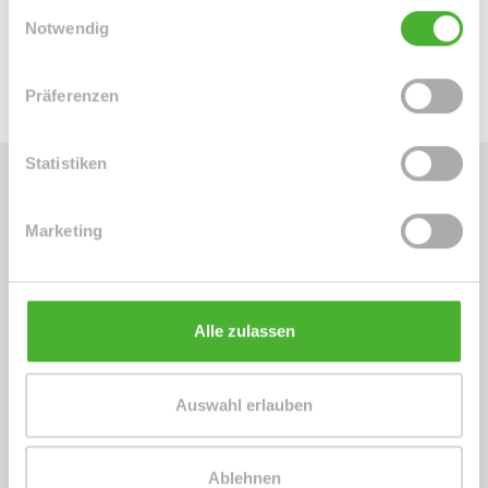
Mobil: 004915254250755
Einwilligungsauswahl
Notwendig
info@le-apis-immobilien.de
Präferenzen
Statistiken
Energieausweis (Verbrauchsausweis)
Marketing
Alle zulassen
78 kWh / (m²*a)
Energieverbrauchskennwert
Auswahl erlauben
Ablehnen