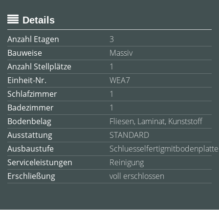
Details
Anzahl Etagen
3
Bauweise
Massiv
Anzahl Stellplätze
1
Einheit-Nr.
WEA7
Schlafzimmer
1
Badezimmer
1
Bodenbelag
Fliesen, Laminat, Kunststoff
Ausstattung
STANDARD
Ausbaustufe
Schluesselfertigmitbodenplatte
Serviceleistungen
Reinigung
Erschließung
voll erschlossen