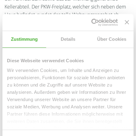
Kellerabteil. Der PKW-Freiplatz, welcher sich neben dem
Haus befindet, rundet das tolle Wohnungsangebot ab.
Ansprechpartner
Zustimmung
Details
Über Cookies
Diese Webseite verwendet Cookies
Wir verwenden Cookies, um Inhalte und Anzeigen zu
personalisieren, Funktionen für soziale Medien anbieten
zu können und die Zugriffe auf unsere Website zu
analysieren. Außerdem geben wir Informationen zu Ihrer
Verwendung unserer Website an unsere Partner für
soziale Medien, Werbung und Analysen weiter. Unsere
Frau Peggy Günther
Partner führen diese Informationen möglicherweise mit
Telefon: 004934298549070
weiteren Daten zusammen, die Sie ihnen bereitgestellt
haben oder die sie im Rahmen Ihrer Nutzung der Dienste
Telefax: 004934298549075
gesammelt haben.