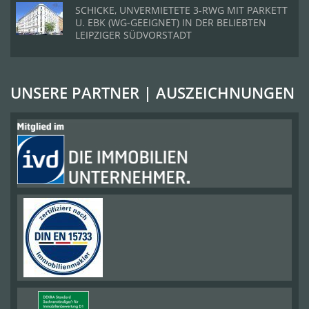
SCHICKE, UNVERMIETETE 3-RWG MIT PARKETT
U. EBK (WG-GEEIGNET) IN DER BELIEBTEN
LEIPZIGER SÜDVORSTADT
UNSERE PARTNER | AUSZEICHNUNGEN