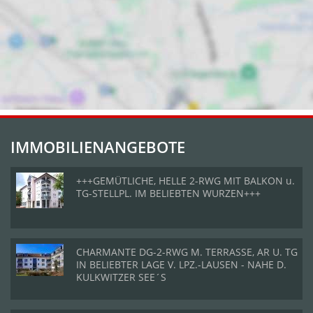
IMMOBILIENANGEBOTE
+++GEMÜTLICHE, HELLE 2-RWG MIT BALKON u.
TG-STELLPL. IM BELIEBTEN WURZEN+++
CHARMANTE DG-2-RWG M. TERRASSE, AR U. TG
IN BELIEBTER LAGE V. LPZ.-LAUSEN - NAHE D.
KULKWITZER SEE´S