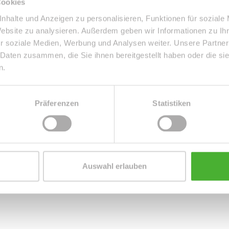
Cookies
nhalte und Anzeigen zu personalisieren, Funktionen für soziale
in einem Gebäude das 1995/6 neu errichtet wurde. Die
Website zu analysieren. Außerdem geben wir Informationen zu I
 Wohnung liegt in einer sehr ruhigen Lage ohne
r soziale Medien, Werbung und Analysen weiter. Unsere Partner
gten Anlage. Nur wenige Kilometer zum Stadtzentrum mit
 Daten zusammen, die Sie ihnen bereitgestellt haben oder die s
kmöglichkeiten.
n.
Präferenzen
Statistiken
Auswahl erlauben