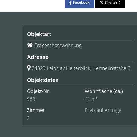
Facebook
(Twitter)
Objektart
Erdgeschosswohnung
Adresse
04329 Leipzig / Heiterblick, Hermelinstraße 6
Objektdaten
Objekt-Nr.
Wohnfläche
(ca.)
983
41 m²
Zimmer
Preis auf Anfrage
2