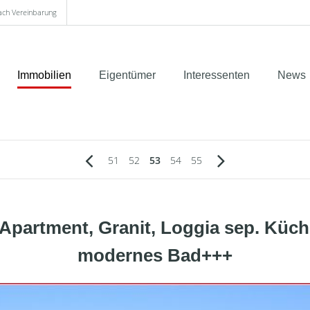
nach Vereinbarung
Immobilien
Eigentümer
Interessenten
News
51
52
53
54
55
Apartment, Granit, Loggia sep. Küche
modernes Bad+++