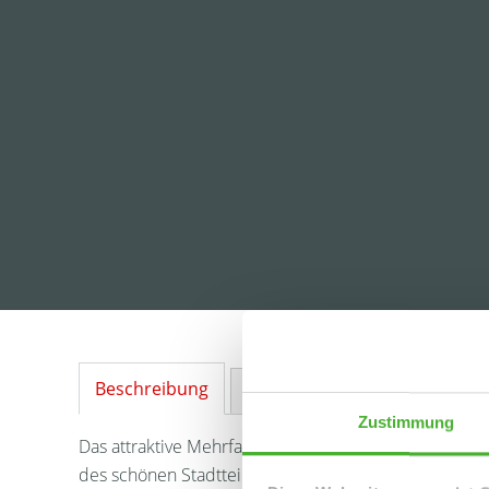
Beschreibung
Ausstattung
Lage
Sonstig
Zustimmung
Das attraktive Mehrfamilienhaus (Neubau) befindet si
des schönen Stadtteils Leipzig-Paunsdorf.