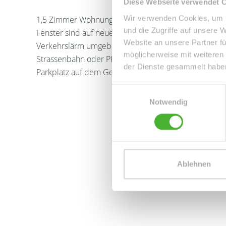
Diese Webseite verwendet 
Wir verwenden Cookies, um I
1,5 Zimmer Wohnung mit Terrasse und Gartenanteil 
und die Zugriffe auf unsere 
Fenster sind auf neuestem Stand mit Isolierglas. Die
Website an unsere Partner fü
Verkehrslärm umgeben von viel Grün in einer gepfle
möglicherweise mit weiteren
Strassenbahn oder PKW. Sehr gute Einkaufs- und Par
der Dienste gesammelt habe
Parkplatz auf dem Gelände reichlich vorhanden.
Einwilligungsauswahl
Notwendig
Ablehnen