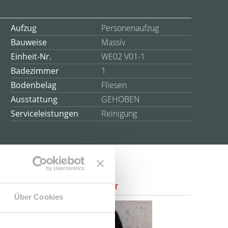
Aufzug
Personenaufzug
Bauweise
Massiv
Einheit-Nr.
WE02 V01-1
Badezimmer
1
Bodenbelag
Fliesen
Ausstattung
GEHOBEN
Serviceleistungen
Reinigung
Ansprechpartner
Über Cookies