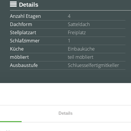
Details
Anzahl Etagen
4
Dachform
Satteldach
Stellplatzart
Freiplatz
Schlafzimmer
1
Küche
Einbauküche
möbliert
teil möbliert
Ausbaustufe
Schluesselfertigmitkeller
es
Details
ch in idyllischer sowie beliebter Wohnlage "Heiterblick"