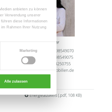
 Medien anbieten zu können
hrer Verwendung unserer
 führen diese Informationen
ie im Rahmen Ihrer Nutzung
Frau Peggy Günther
Telefon: 004934298549070
Marketing
Telefax: 004934298549075
Mobil: 004915254250755
info@le-apis-immobilien.de
Alle zulassen
Downloads
Energieausweis (.pdf, 108 KB)