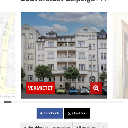
VERMIETET
Facebook
(Twitter)
Notizblock (
)
merken
Broschüre