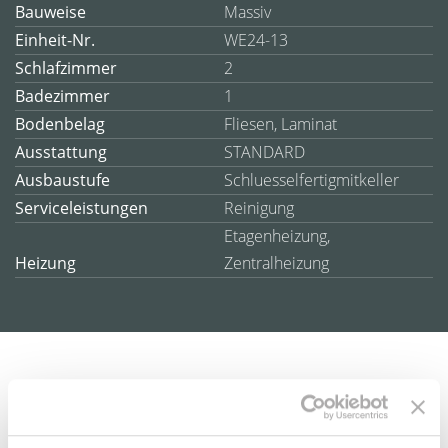
Bauweise
Massiv
Einheit-Nr.
WE24-13
Schlafzimmer
2
Badezimmer
1
Bodenbelag
Fliesen, Laminat
Ausstattung
STANDARD
Ausbaustufe
Schluesselfertigmitkeller
Serviceleistungen
Reinigung
Etagenheizung,
Heizung
Zentralheizung
Beschreibung
Ausstattung
Lage
Sonstiges