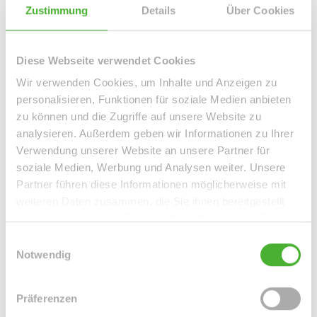
Attraktives Wohnobjekt mit vorhandenem Balkon, in einer
Zustimmung
Details
Über Cookies
Nebenstraße der Südvorstadt, einem der kunstvollsten
und lebendigsten Stadtteile Leipzigs.
Diese Webseite verwendet Cookies
Wir verwenden Cookies, um Inhalte und Anzeigen zu
Ansprechpartner
personalisieren, Funktionen für soziale Medien anbieten
zu können und die Zugriffe auf unsere Website zu
analysieren. Außerdem geben wir Informationen zu Ihrer
Verwendung unserer Website an unsere Partner für
soziale Medien, Werbung und Analysen weiter. Unsere
Partner führen diese Informationen möglicherweise mit
weiteren Daten zusammen, die Sie ihnen bereitgestellt
haben oder die sie im Rahmen Ihrer Nutzung der Dienste
gesammelt haben.
Einwilligungsauswahl
Notwendig
Frau Peggy Günther
Telefon: 004934298549070
Präferenzen
Telefax: 004934298549075