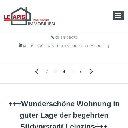
034298 549070
Mo. - Fr. 09.00 - 18.00 Uhr und Sa. und So. nach Vereinbarung
2
3
4
5
6
+++Wunderschöne Wohnung in
guter Lage der begehrten
Südvorstadt Leipzigs+++