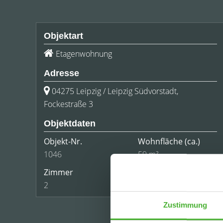
Objektart
Etagenwohnung
Adresse
04275 Leipzig / Leipzig Südvorstadt,
Fockestraße 3
Objektdaten
Objekt-Nr.
Wohnfläche
(ca.)
1046
59 m²
Zimmer
Preis auf Anfrage
2
Zustimmung