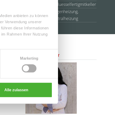
Ausbaustufe
Schluesselfertigmitkeller
Etagenheizung,
 Medien anbieten zu können
Heizung
Zentralheizung
hrer Verwendung unserer
 führen diese Informationen
ie im Rahmen Ihrer Nutzung
Ansprechpartner
Marketing
Alle zulassen