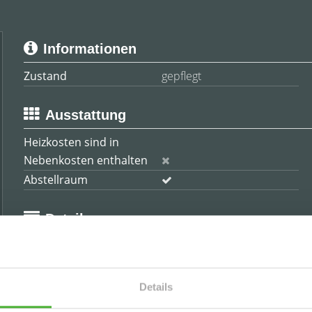
Informationen
Zustand
gepflegt
Ausstattung
Heizkosten sind in
Nebenkosten enthalten
Abstellraum
Details
Etage
3
Dachform
Mansarddach
Einheit-Nr.
WE24-13
Details
Badezimmer
1