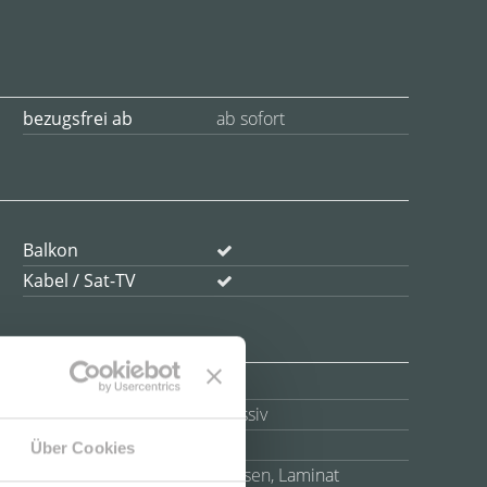
bezugsfrei ab
ab sofort
Balkon
Kabel / Sat-TV
Anzahl Etagen
4
Bauweise
Massiv
Schlafzimmer
2
Über Cookies
Bodenbelag
Fliesen, Laminat