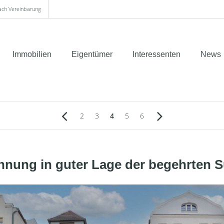
nach Vereinbarung
Immobilien
Eigentümer
Interessenten
News
2
3
4
5
6
ng in guter Lage der begehrten S