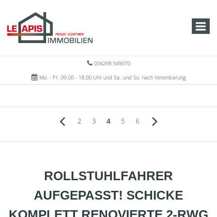
034298 549070
Mo. - Fr. 09.00 - 18.00 Uhr und Sa. und So. nach Vereinbarung
2
3
4
5
6
ROLLSTUHLFAHRER
AUFGEPASST! SCHICKE
KOMPLETT RENOVIERTE 2-RWG