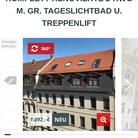
M. GR. TAGESLICHTBAD U.
TREPPENLIFT
360°
NEU
1.092,- €