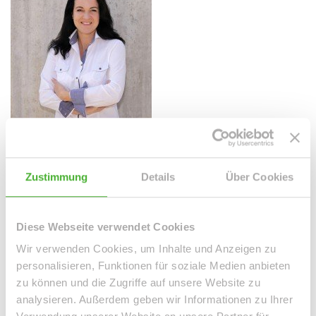
Frau Peggy Günther
Telefon: 004934298549070
Zustimmung
Details
Über Cookies
Telefax: 004934298549075
Mobil: 004915254250755
info@le-apis-immobilien.de
Diese Webseite verwendet Cookies
Wir verwenden Cookies, um Inhalte und Anzeigen zu
Downloads
personalisieren, Funktionen für soziale Medien anbieten
zu können und die Zugriffe auf unsere Website zu
360° Rundgang starten (.pdf, 429 KB)
analysieren. Außerdem geben wir Informationen zu Ihrer