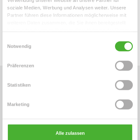
Verwendung unserer Website an unsere Partner für
soziale Medien, Werbung und Analysen weiter. Unsere
Links
Partner führen diese Informationen möglicherweise mit
https://app.immoviewer.com/portal/tour/3153010?
weiteren Daten zusammen, die Sie ihnen bereitgestellt
accessKey=6a03
haben oder die sie im Rahmen Ihrer Nutzung der Dienste
gesammelt haben.
360° Rundgang
Einwilligungsauswahl
Notwendig
Präferenzen
Statistiken
Energieausweis (Verbrauchsausweis)
Marketing
78 kWh / (m²*a)
Energieverbrauchskennwert
Alle zulassen