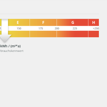
 kWh / (m²*a)
rbrauchskennwert