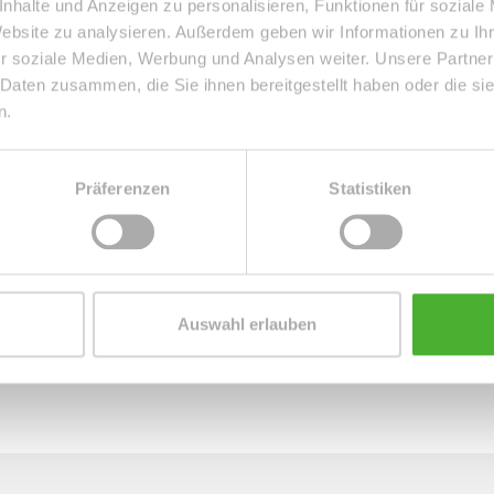
nhalte und Anzeigen zu personalisieren, Funktionen für soziale
 Durch die Hauseingangstüre gelange Sie in den Vorflur,
Website zu analysieren. Außerdem geben wir Informationen zu I
. Auf der gegenüberliegenden Seite des Vorflures
r soziale Medien, Werbung und Analysen weiter. Unsere Partner
kt dieser Wohnung, welcher sogar mit einem Abstellraum
 Daten zusammen, die Sie ihnen bereitgestellt haben oder die s
n.
zur sep. Küche, die zum Verweilen einlädt.
Präferenzen
Statistiken
Auswahl erlauben