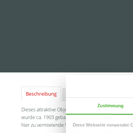
Beschreibung
Ausstattung
Lage
Sonstig
Zustimmung
Dieses attraktive Objekt befindet sich in der Brockh
wurde ca. 1903 gebaut und kernsaniert. Das Gebäude 
hier zu vermietende Wohneinheit befindet sich im 3.
Diese Webseite verwendet 