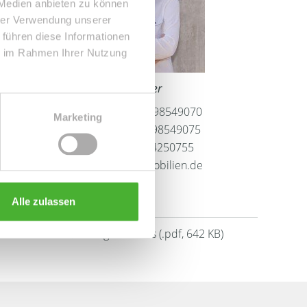
 Medien anbieten zu können
hrer Verwendung unserer
 führen diese Informationen
ie im Rahmen Ihrer Nutzung
Frau Peggy Günther
Telefon: 004934298549070
Marketing
Telefax: 004934298549075
Mobil: 004915254250755
info@le-apis-immobilien.de
Alle zulassen
Downloads
Energieausweis (.pdf, 642 KB)