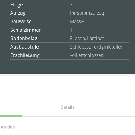
Etage
3
Aufzug
Personenaufzug
Bauweise
Massiv
Schlafzimmer
1
Bodenbelag
Fliesen, Laminat
Ausbaustufe
Schluesselfertigmitkeller
Erschließung
voll erschlossen
es
Details
ausstraße 8 im Leipziger Stadtteil Schleußig. Das Wohnhaus
befindet sich in einer ruhigen gepflegten Wohnlage. Die
OG Mitte rechts.
Cookies