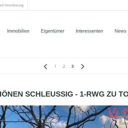
nach Vereinbarung
Immobilien
Eigentümer
Interessenten
News
1
2
3
ÖNEN SCHLEUSSIG - 1-RWG ZU T