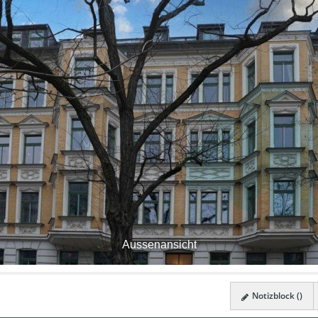
Aussenansicht
Notizblock (
)