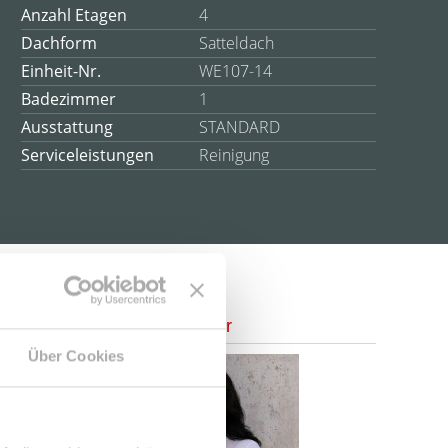
Anzahl Etagen
4
Dachform
Satteldach
Einheit-Nr.
WE107-14
Badezimmer
1
Ausstattung
STANDARD
Serviceleistungen
Reinigung
Ansprechpartner
Über Cookies