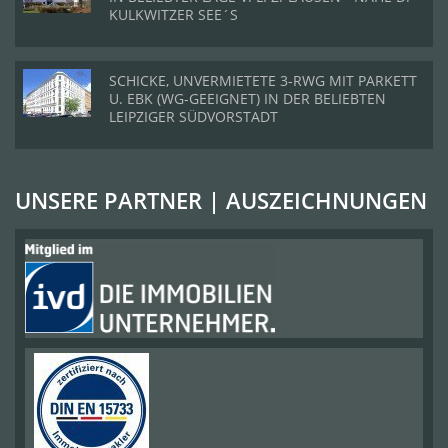
KULKWITZER SEE´S
SCHICKE, UNVERMIETETE 3-RWG MIT PARKETT
U. EBK (WG-GEEIGNET) IN DER BELIEBTEN
LEIPZIGER SÜDVORSTADT
UNSERE PARTNER | AUSZEICHNUNGEN