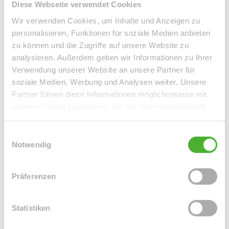
Diese Webseite verwendet Cookies
Wir verwenden Cookies, um Inhalte und Anzeigen zu
personalisieren, Funktionen für soziale Medien anbieten
zu können und die Zugriffe auf unsere Website zu
analysieren. Außerdem geben wir Informationen zu Ihrer
Verwendung unserer Website an unsere Partner für
soziale Medien, Werbung und Analysen weiter. Unsere
Partner führen diese Informationen möglicherweise mit
weiteren Daten zusammen, die Sie ihnen bereitgestellt
haben oder die sie im Rahmen Ihrer Nutzung der Dienste
Frau Peggy Günther
gesammelt haben.
Einwilligungsauswahl
Telefon: 004934298549070
Notwendig
Telefax: 004934298549075
Mobil: 004915254250755
Präferenzen
info@le-apis-immobilien.de
Statistiken
Downloads