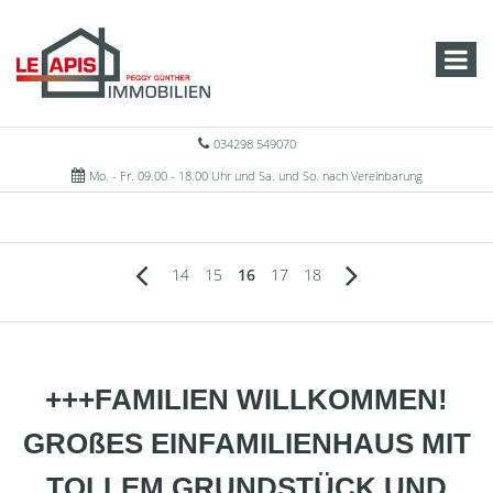
034298 549070
Mo. - Fr. 09.00 - 18.00 Uhr und Sa. und So. nach Vereinbarung
14
15
16
17
18
+++FAMILIEN WILLKOMMEN!
GROßES EINFAMILIENHAUS MIT
TOLLEM GRUNDSTÜCK UND