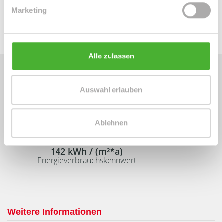
Energieausweis (.pdf, 3 MB)
Marketing
Alle zulassen
Auswahl erlauben
Energieausweis (Verbrauchsausweis)
Ablehnen
142 kWh / (m²*a)
Energieverbrauchskennwert
Weitere Informationen