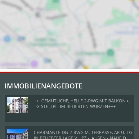
IMMOBILIENANGEBOTE
+++GEMÜTLICHE, HELLE 2-RWG MIT BALKON u.
TG-STELLPL. IM BELIEBTEN WURZEN+++
CHARMANTE DG-2-RWG M. TERRASSE, AR U. TG
IN BELIEBTER LAGE V. LPZ.-LAUSEN - NAHE D.