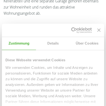
Kellerabteil und eine separate Garage gehören ebenfalls
zur Wohneinheit und runden das attraktive
Wohnungsangebot ab.
Ansprechpartner
Zustimmung
Details
Über Cookies
Diese Webseite verwendet Cookies
Wir verwenden Cookies, um Inhalte und Anzeigen zu
personalisieren, Funktionen für soziale Medien anbieten
zu können und die Zugriffe auf unsere Website zu
analysieren. Außerdem geben wir Informationen zu Ihrer
Frau Peggy Günther
Verwendung unserer Website an unsere Partner für
soziale Medien, Werbung und Analysen weiter. Unsere
Telefon: 004934298549070
Partner führen diese Informationen möglicherweise mit
Telefax: 004934298549075