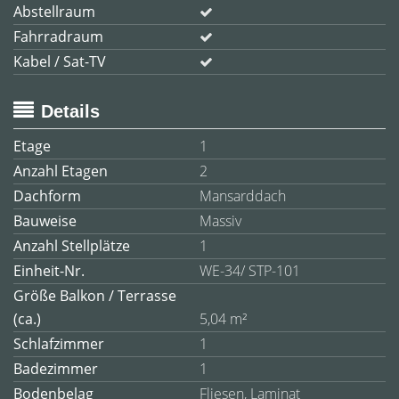
Abstellraum
Fahrradraum
Kabel / Sat-TV
Details
Etage
1
Anzahl Etagen
2
Dachform
Mansarddach
Bauweise
Massiv
Anzahl Stellplätze
1
Einheit-Nr.
WE-34/ STP-101
Größe Balkon / Terrasse
(ca.)
5,04 m²
Schlafzimmer
1
Badezimmer
1
Bodenbelag
Fliesen, Laminat