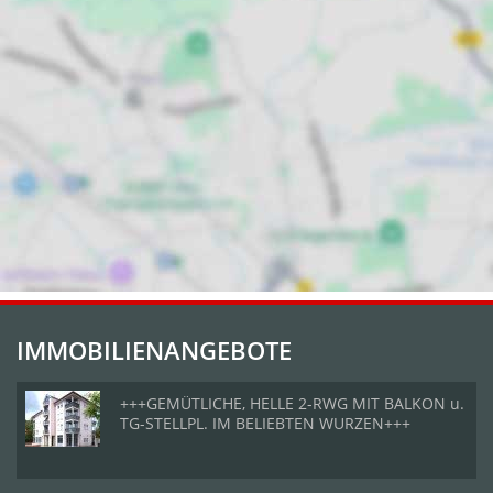
IMMOBILIENANGEBOTE
+++GEMÜTLICHE, HELLE 2-RWG MIT BALKON u.
TG-STELLPL. IM BELIEBTEN WURZEN+++