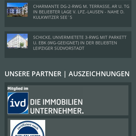
CHARMANTE DG-2-RWG M. TERRASSE, AR U. TG
IN BELIEBTER LAGE V. LPZ.-LAUSEN - NAHE D.
KULKWITZER SEE´S
SCHICKE, UNVERMIETETE 3-RWG MIT PARKETT
U. EBK (WG-GEEIGNET) IN DER BELIEBTEN
LEIPZIGER SÜDVORSTADT
UNSERE PARTNER | AUSZEICHNUNGEN