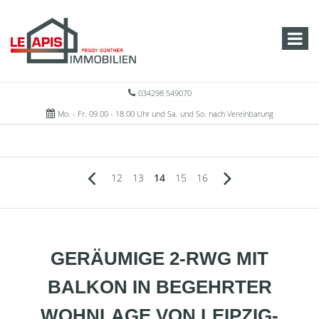
034298 549070
Mo. - Fr. 09.00 - 18.00 Uhr und Sa. und So. nach Vereinbarung
12
13
14
15
16
GERÄUMIGE 2-RWG MIT
BALKON IN BEGEHRTER
WOHNLAGE VON LEIPZIG-