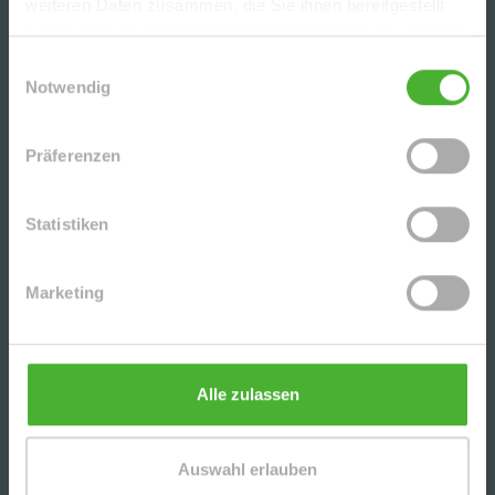
weiteren Daten zusammen, die Sie ihnen bereitgestellt
CHARMANTE DG-2-RWG M. TERRASSE, AR U. TG
haben oder die sie im Rahmen Ihrer Nutzung der Dienste
IN BELIEBTER LAGE V. LPZ.-LAUSEN - NAHE D.
gesammelt haben.
KULKWITZER SEE´S
Einwilligungsauswahl
Notwendig
SCHICKE, UNVERMIETETE 3-RWG MIT PARKETT
U. EBK (WG-GEEIGNET) IN DER BELIEBTEN
Präferenzen
LEIPZIGER SÜDVORSTADT
Statistiken
UNSERE PARTNER | AUSZEICHNUNGEN
Marketing
Alle zulassen
Auswahl erlauben