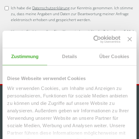
Ich habe die
Datenschutzerklärung
zur Kenntnis genommen. Ich stimme
zu, dass meine Angaben und Daten zur Beantwortung meiner Anfrage
elektronisch erhoben und gespeichert werden.
Hinweis: Sie können Ihre Einwilligung jederzeit für die Zukunft per E-Mail
an info@le-apis-immobilien.de widerrufen. *
* Pflichtfelder
Zustimmung
Details
Über Cookies
Absenden
Diese Webseite verwendet Cookies
Wir verwenden Cookies, um Inhalte und Anzeigen zu
personalisieren, Funktionen für soziale Medien anbieten
IMMOBILIENANGEBOTE
zu können und die Zugriffe auf unsere Website zu
analysieren. Außerdem geben wir Informationen zu Ihrer
+++GEMÜTLICHE, HELLE 2-RWG MIT BALKON u.
Verwendung unserer Website an unsere Partner für
TG-STELLPL. IM BELIEBTEN WURZEN+++
soziale Medien, Werbung und Analysen weiter. Unsere
Partner führen diese Informationen möglicherweise mit