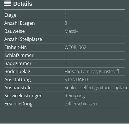
Details
Etage
1
Anzahl Etagen
3
Bauweise
Massiv
Anzahl Stellplätze
1
Einheit-Nr.
WE08, B62
Schlafzimmer
1
Badezimmer
1
Bodenbelag
Fliesen, Laminat, Kunststoff
Ausstattung
STANDARD
Ausbaustufe
Schluesselfertigmitbodenplatte
Serviceleistungen
Reinigung
Erschließung
voll erschlossen