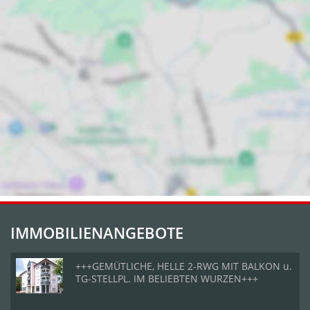
IMMOBILIENANGEBOTE
+++GEMÜTLICHE, HELLE 2-RWG MIT BALKON u.
TG-STELLPL. IM BELIEBTEN WURZEN+++