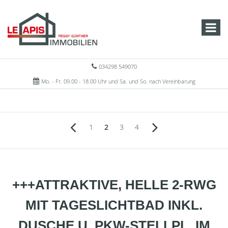
034298 549070
Mo. - Fr. 09.00 - 18.00 Uhr und Sa. und So. nach Vereinbarung
1
2
3
4
+++ATTRAKTIVE, HELLE 2-RWG
MIT TAGESLICHTBAD INKL.
DUSCHE U. PKW-STELLPL. IM