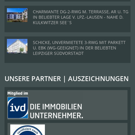
CHARMANTE DG-2-RWG M. TERRASSE, AR U. TG
IN BELIEBTER LAGE V. LPZ.-LAUSEN - NAHE D.
KULKWITZER SEE´S
SCHICKE, UNVERMIETETE 3-RWG MIT PARKETT
U. EBK (WG-GEEIGNET) IN DER BELIEBTEN
LEIPZIGER SÜDVORSTADT
UNSERE PARTNER | AUSZEICHNUNGEN