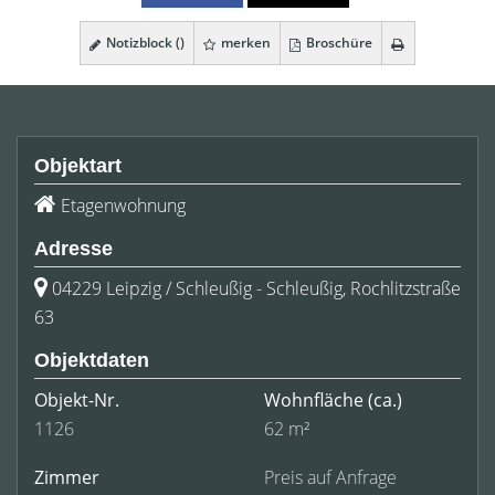
Notizblock (
)
merken
Broschüre
Objektart
Etagenwohnung
Adresse
04229 Leipzig / Schleußig - Schleußig, Rochlitzstraße
63
Objektdaten
Objekt-Nr.
Wohnfläche
(ca.)
1126
62 m²
Zimmer
Preis auf Anfrage