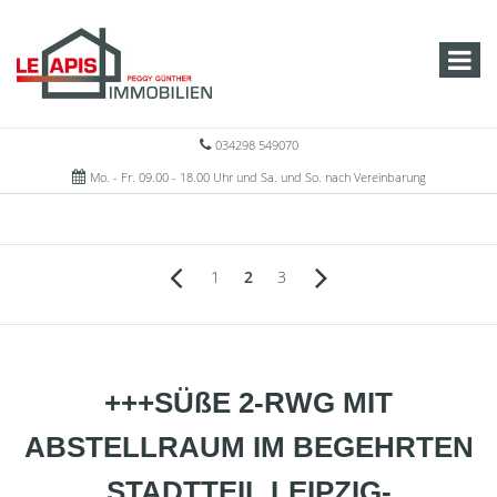
034298 549070
Mo. - Fr. 09.00 - 18.00 Uhr und Sa. und So. nach Vereinbarung
1
2
3
+++SÜßE 2-RWG MIT
ABSTELLRAUM IM BEGEHRTEN
STADTTEIL LEIPZIG-