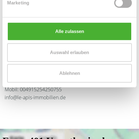
Marketing
Alle zulassen
Auswahl erlauben
Frau Peggy Günther
Telefon: 004934298549070
Ablehnen
Telefax: 004934298549075
Mobil: 004915254250755
info@le-apis-immobilien.de