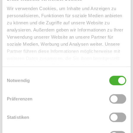
überzeugt nicht zuletzt durch ihren alltagstauglichen
Wir verwenden Cookies, um Inhalte und Anzeigen zu
Schnitt. Alle Wohnräume, einschließlich des Flurs, sind mit
personalisieren, Funktionen für soziale Medien anbieten
Parkettboden ausgelegt und geben dadurch der Wohnung
zu können und die Zugriffe auf unsere Website zu
ihr gemütliches Ambiete. Da alle Wohnräume in etwa die
analysieren. Außerdem geben wir Informationen zu Ihrer
gleiche Größe aufweisen, ist Ihnen die individuelle
Verwendung unserer Website an unsere Partner für
Aufteilung selbst überlassen.(Wohnz. 20m², Schlafzimmer
soziale Medien, Werbung und Analysen weiter. Unsere
Partner führen diese Informationen möglicherweise mit
16m²)
weiteren Daten zusammen, die Sie ihnen bereitgestellt
Das Tageslichtbad kann mit einer Badewanne und
haben oder die sie im Rahmen Ihrer Nutzung der Dienste
Geräumigkeit punkten. Von der Küche aus gelangen Sie
gesammelt haben.
Einwilligungsauswahl
zur ruhig gelegenen hofseitigen Dachterrasse.
Notwendig
Zur Wohnung gehört ein separates Kellerabteil, welches
der Mieter kostenfrei nutzen kann.
Präferenzen
Statistiken
Ansprechpartner