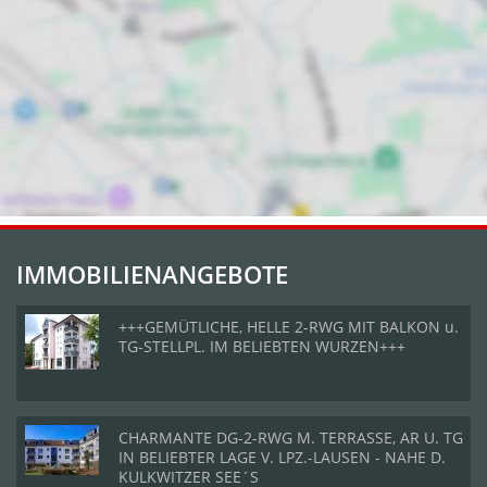
IMMOBILIENANGEBOTE
+++GEMÜTLICHE, HELLE 2-RWG MIT BALKON u.
TG-STELLPL. IM BELIEBTEN WURZEN+++
CHARMANTE DG-2-RWG M. TERRASSE, AR U. TG
IN BELIEBTER LAGE V. LPZ.-LAUSEN - NAHE D.
KULKWITZER SEE´S