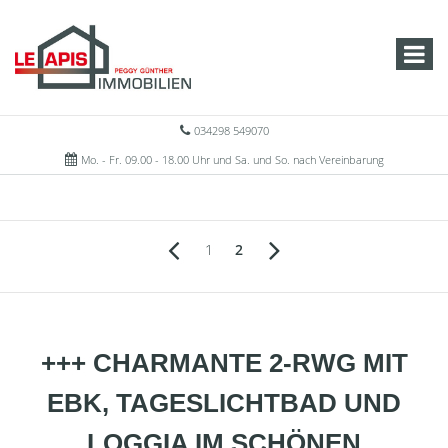
034298 549070
Mo. - Fr. 09.00 - 18.00 Uhr und Sa. und So. nach Vereinbarung
1
2
+++ CHARMANTE 2-RWG MIT
EBK, TAGESLICHTBAD UND
LOGGIA IM SCHÖNEN