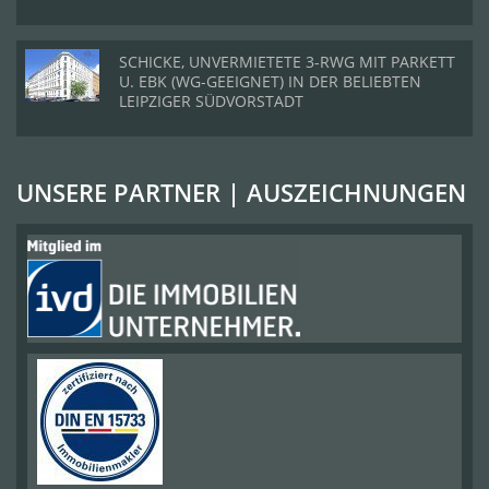
SCHICKE, UNVERMIETETE 3-RWG MIT PARKETT
U. EBK (WG-GEEIGNET) IN DER BELIEBTEN
LEIPZIGER SÜDVORSTADT
UNSERE PARTNER | AUSZEICHNUNGEN