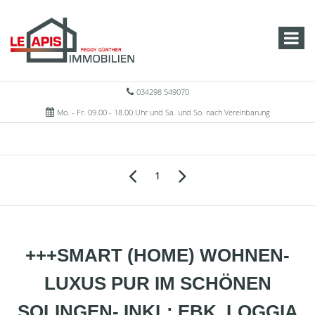
034298 549070
Mo. - Fr. 09.00 - 18.00 Uhr und Sa. und So. nach Vereinbarung
1
+++SMART (HOME) WOHNEN-
LUXUS PUR IM SCHÖNEN
SOLINGEN- INKL: EBK, LOGGIA