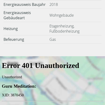
Energieausweis Baujahr
2018
Energieausweis
Wohngebäude
Gebäudeart
Etagenheizung,
Heizung
Fußbodenheizung
Befeuerung
Gas