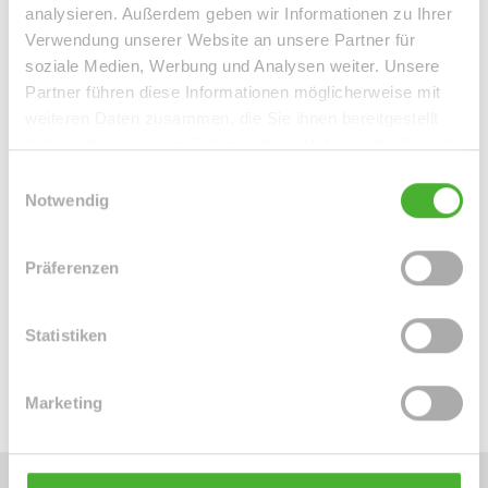
analysieren. Außerdem geben wir Informationen zu Ihrer
Verwendung unserer Website an unsere Partner für
soziale Medien, Werbung und Analysen weiter. Unsere
Partner führen diese Informationen möglicherweise mit
weiteren Daten zusammen, die Sie ihnen bereitgestellt
haben oder die sie im Rahmen Ihrer Nutzung der Dienste
gesammelt haben.
Einwilligungsauswahl
Notwendig
Frau Peggy Günther
Telefon: 004934298549070
Präferenzen
Telefax: 004934298549075
Mobil: 004915254250755
Statistiken
info@le-apis-immobilien.de
Marketing