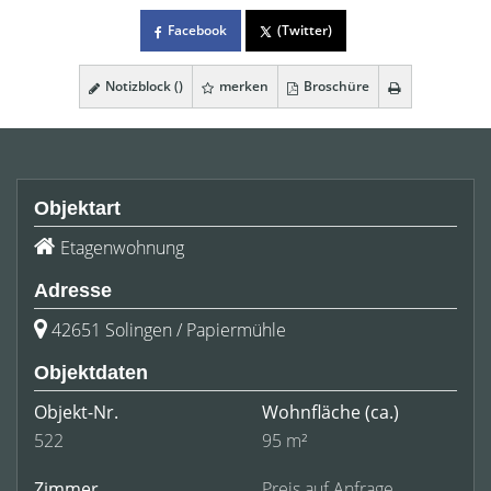
Facebook
(Twitter)
Notizblock (
)
merken
Broschüre
Objektart
Etagenwohnung
Adresse
42651 Solingen / Papiermühle
Objektdaten
Objekt-Nr.
Wohnfläche
(ca.)
522
95 m²
Zimmer
Preis auf Anfrage