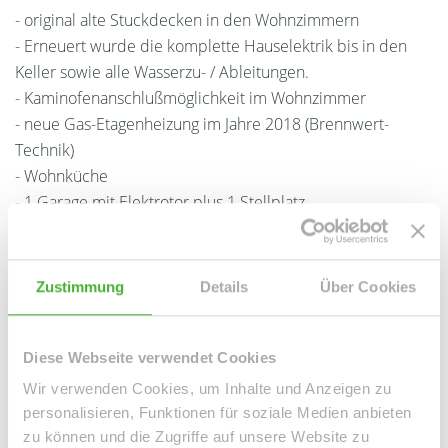
- original alte Stuckdecken in den Wohnzimmern
- Erneuert wurde die komplette Hauselektrik bis in den
Keller sowie alle Wasserzu- / Ableitungen.
- Kaminofenanschlußmöglichkeit im Wohnzimmer
- neue Gas-Etagenheizung im Jahre 2018 (Brennwert-
Technik)
- Wohnküche
- 1 Garage mit Elektrotor plus 1 Stellplatz
- 2 Balkone
- 1 großer Kelleraum plus einem kleinen Keller
- Stellgelegenheit für Waschmaschine und Trockner in
Zustimmung
Details
Über Cookies
einem nahen Raum im Treppenhaus
- Dachsanierung in 8/2011
Diese Webseite verwendet Cookies
Wir verwenden Cookies, um Inhalte und Anzeigen zu
Ansprechpartner
personalisieren, Funktionen für soziale Medien anbieten
zu können und die Zugriffe auf unsere Website zu