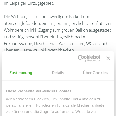
im Leipziger Einzugsgebiet.
Die Wohnung ist mit hochwertigem Parkett und
Steinzeugfußböden, einem geräumigen, lichtdurchfluteten
Wohnbereich inkl. Zugang zum großen Balkon ausgestattet
und verfügt sowohl über ein Tageslichtbad mit
Eckbadewanne, Dusche, zwei Waschbecken, WC als auch
über ein Gäste-WC inkl. Waschbecken.
Weiterhin gibt es einen Abstellraum
(Waschmaschinenraum). Alle Räumlichkeiten sind vom Flur
Zustimmung
Details
Über Cookies
aus begehbar.
Diese Webseite verwendet Cookies
Ansprechpartner
Wir verwenden Cookies, um Inhalte und Anzeigen zu
personalisieren, Funktionen für soziale Medien anbieten
zu können und die Zugriffe auf unsere Website zu