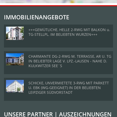
IMMOBILIENANGEBOTE
+++GEMÜTLICHE, HELLE 2-RWG MIT BALKON u.
TG-STELLPL. IM BELIEBTEN WURZEN+++
CHARMANTE DG-2-RWG M. TERRASSE, AR U. TG
IN BELIEBTER LAGE V. LPZ.-LAUSEN - NAHE D.
KULKWITZER SEE´S
SCHICKE, UNVERMIETETE 3-RWG MIT PARKETT
U. EBK (WG-GEEIGNET) IN DER BELIEBTEN
LEIPZIGER SÜDVORSTADT
UNSERE PARTNER | AUSZEICHNUNGEN