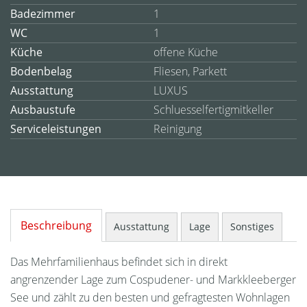
Badezimmer
1
WC
1
Küche
offene Küche
Bodenbelag
Fliesen, Parkett
Ausstattung
LUXUS
Ausbaustufe
Schluesselfertigmitkeller
Serviceleistungen
Reinigung
Beschreibung
Ausstattung
Lage
Sonstiges
Das Mehrfamilienhaus befindet sich in direkt
angrenzender Lage zum Cospudener- und Markkleeberger
See und zählt zu den besten und gefragtesten Wohnlagen