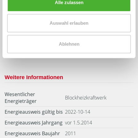
Alle zulassen
Energieausweis (Bedarfsausweis)
Auswahl erlauben
126 kWh / (m²*a)
Ablehnen
Endenergiebedarf
Weitere Informationen
Wesentlicher
Blockheizkraftwerk
Energieträger
Energieausweis gültig bis
2022-10-14
Energieausweis Jahrgang
vor 1.5.2014
Energieausweis Baujahr
2011