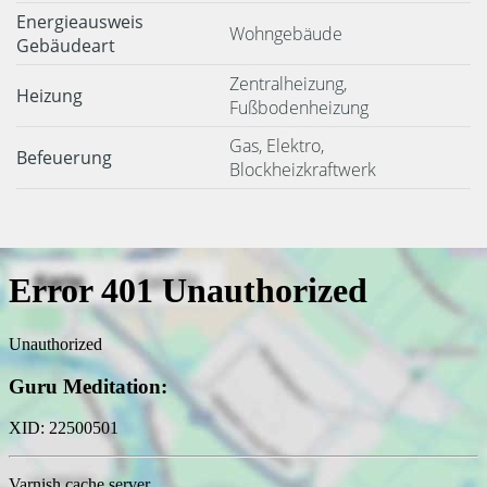
Energieausweis
Wohngebäude
Gebäudeart
Zentralheizung,
Heizung
Fußbodenheizung
Gas, Elektro,
Befeuerung
Blockheizkraftwerk