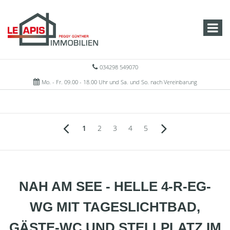
034298 549070
Mo. - Fr. 09.00 - 18.00 Uhr und Sa. und So. nach Vereinbarung
1
2
3
4
5
NAH AM SEE - HELLE 4-R-EG-
WG MIT TAGESLICHTBAD,
GÄSTE-WC UND STELLPLATZ IM