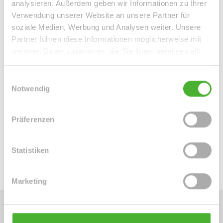
analysieren. Außerdem geben wir Informationen zu Ihrer
Verwendung unserer Website an unsere Partner für
soziale Medien, Werbung und Analysen weiter. Unsere
Partner führen diese Informationen möglicherweise mit
weiteren Daten zusammen, die Sie ihnen bereitgestellt
haben oder die sie im Rahmen Ihrer Nutzung der Dienste
gesammelt haben.
Einwilligungsauswahl
Frau Peggy Günther
Notwendig
Telefon: 004934298549070
Telefax: 004934298549075
Präferenzen
Mobil: 004915254250755
info@le-apis-immobilien.de
Statistiken
Marketing