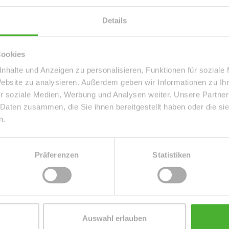
Details
Details
Etage
2
Dachform
Satteldach
Cookies
Einheit-Nr.
55-WE06
nhalte und Anzeigen zu personalisieren, Funktionen für soziale
Badezimmer
1
Website zu analysieren. Außerdem geben wir Informationen zu I
Ausstattung
GEHOBEN
r soziale Medien, Werbung und Analysen weiter. Unsere Partner
Serviceleistungen
Reinigung
 Daten zusammen, die Sie ihnen bereitgestellt haben oder die s
Befeuerung
Gas
n.
Präferenzen
Statistiken
es
ger Lage, im beliebten Stadtteil Leipzig-Schleußig.
Auswahl erlauben