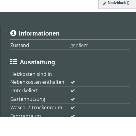
Notizblock (
)
Informationen
Zustand
gepflegt
Ausstattung
Heizkosten sind in
Nebenkosten enthalten
Unterkellert
Gartennutzung
Wasch- / Trockenraum
Fahrradraum
Kabel / Sat-TV