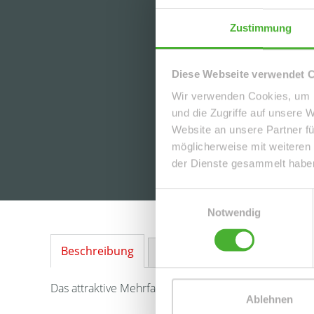
Zustimmung
Diese Webseite verwendet 
Wir verwenden Cookies, um I
und die Zugriffe auf unsere 
Website an unsere Partner fü
möglicherweise mit weiteren
der Dienste gesammelt habe
Einwilligungsauswahl
Notwendig
Beschreibung
Ausstattung
Lage
Sonstig
Das attraktive Mehrfamilienhaus befindet sich in ruhi
Ablehnen