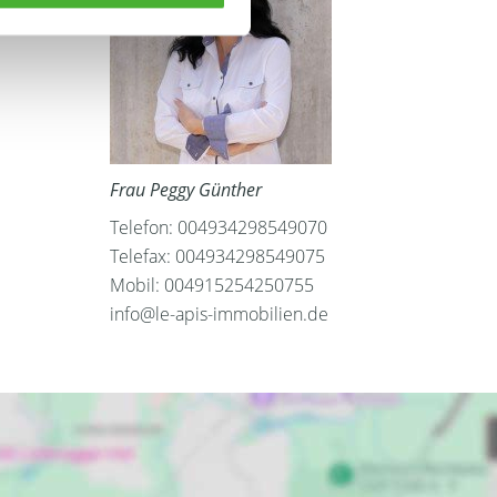
Frau Peggy Günther
Telefon: 004934298549070
Telefax: 004934298549075
Mobil: 004915254250755
info@le-apis-immobilien.de