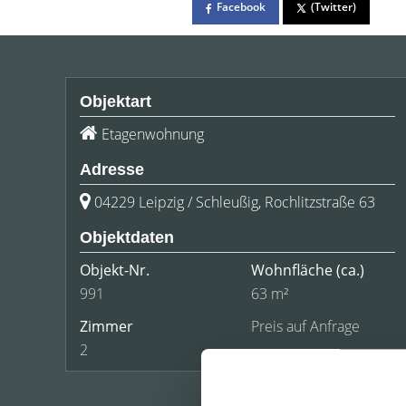
Facebook
(Twitter)
Objektart
Etagenwohnung
Adresse
04229 Leipzig / Schleußig, Rochlitzstraße 63
Objektdaten
Objekt-Nr.
Wohnfläche
(ca.)
991
63 m²
Zimmer
Preis auf Anfrage
2