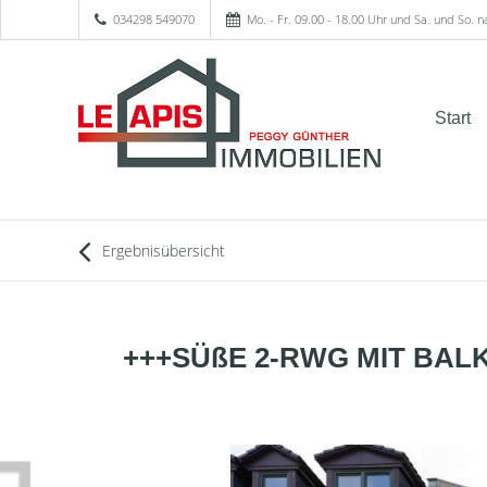
034298 549070
Mo. - Fr. 09.00 - 18.00 Uhr und Sa. und So. 
Start
Ergebnisübersicht
+++SÜßE 2-RWG MIT BAL