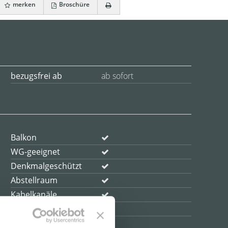
merken
Broschüre
bezugsfrei ab
ab sofort
Balkon
WG-geeignet
Denkmalgeschützt
Abstellraum
Kabelkanäle
DV-Verkabelung