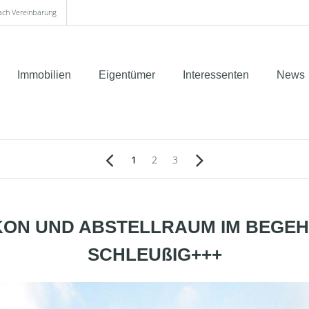
nach Vereinbarung
Immobilien
Eigentümer
Interessenten
News
1
2
3
KON UND ABSTELLRAUM IM BEGEHR
SCHLEUßIG+++