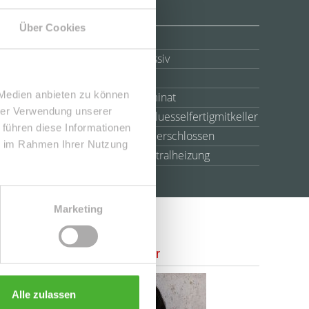
Über Cookies
Anzahl Etagen
4
Bauweise
Massiv
Schlafzimmer
1
 Medien anbieten zu können
Bodenbelag
Laminat
hrer Verwendung unserer
Ausbaustufe
Schluesselfertigmitkeller
 führen diese Informationen
Erschließung
voll erschlossen
ie im Rahmen Ihrer Nutzung
Heizung
Zentralheizung
Marketing
Ansprechpartner
Alle zulassen