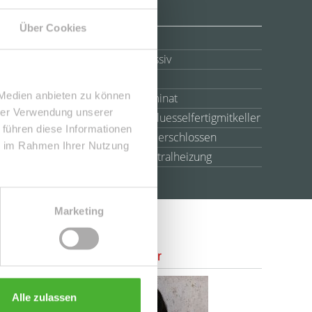
Über Cookies
Anzahl Etagen
4
Bauweise
Massiv
Schlafzimmer
1
 Medien anbieten zu können
Bodenbelag
Laminat
hrer Verwendung unserer
Ausbaustufe
Schluesselfertigmitkeller
 führen diese Informationen
Erschließung
voll erschlossen
ie im Rahmen Ihrer Nutzung
Heizung
Zentralheizung
Marketing
Ansprechpartner
Alle zulassen