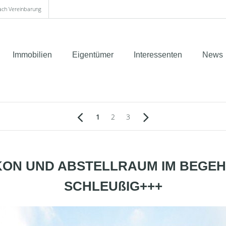
nach Vereinbarung
Immobilien
Eigentümer
Interessenten
News
1
2
3
KON UND ABSTELLRAUM IM BEGEHR
SCHLEUßIG+++