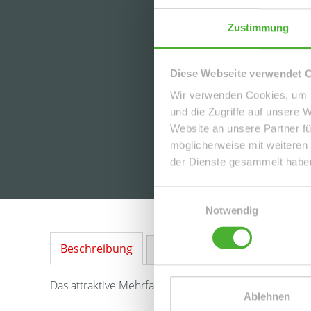
Zustimmung
Diese Webseite verwendet 
Wir verwenden Cookies, um I
und die Zugriffe auf unsere 
Website an unsere Partner fü
möglicherweise mit weiteren
der Dienste gesammelt habe
Einwilligungsauswahl
Notwendig
Beschreibung
Ausstattung
Lage
Sonstig
Das attraktive Mehrfamilienhaus befindet sich in ruhi
Ablehnen