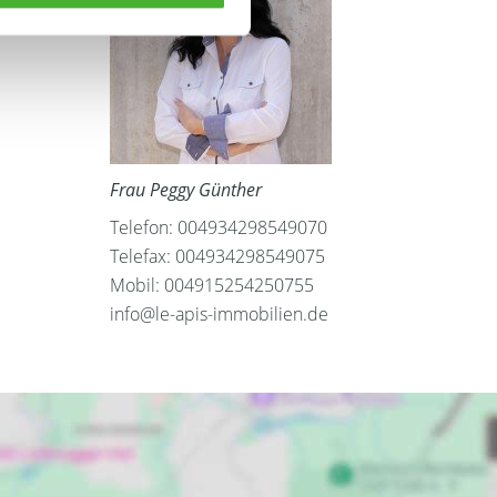
Frau Peggy Günther
Telefon: 004934298549070
Telefax: 004934298549075
Mobil: 004915254250755
info@le-apis-immobilien.de