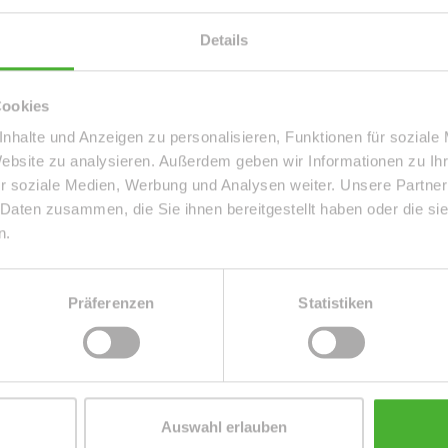
Details
Details
Etage
2
Dachform
Satteldach
Cookies
Einheit-Nr.
55-WE06
nhalte und Anzeigen zu personalisieren, Funktionen für soziale
Badezimmer
1
Website zu analysieren. Außerdem geben wir Informationen zu I
Ausstattung
GEHOBEN
r soziale Medien, Werbung und Analysen weiter. Unsere Partner
Serviceleistungen
Reinigung
 Daten zusammen, die Sie ihnen bereitgestellt haben oder die s
Befeuerung
Gas
n.
Präferenzen
Statistiken
es
ger Lage, im beliebten Stadtteil Leipzig-Schleußig.
Auswahl erlauben