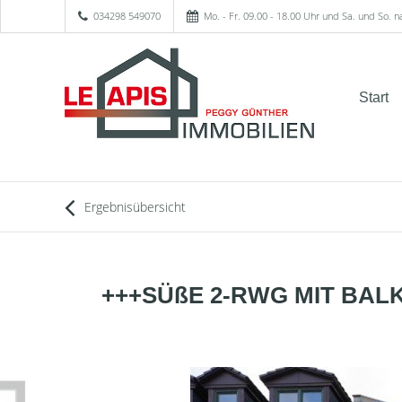
034298 549070
Mo. - Fr. 09.00 - 18.00 Uhr und Sa. und So. 
Start
Ergebnisübersicht
+++SÜßE 2-RWG MIT BAL