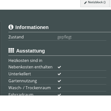
Notizblock (
)
Informationen
Zustand
gepflegt
Ausstattung
Heizkosten sind in
Nebenkosten enthalten
Unterkellert
Gartennutzung
Wasch- / Trockenraum
Fahrradraum
Kabel / Sat-TV