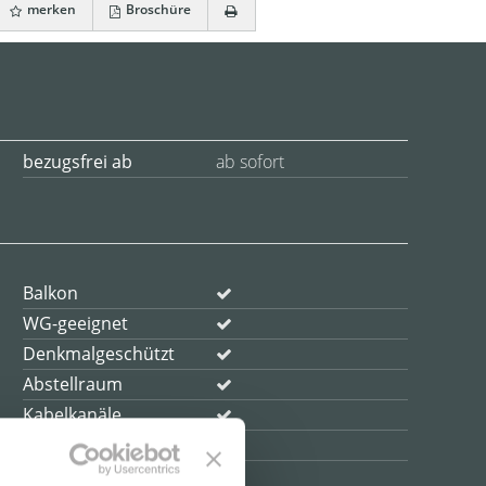
merken
Broschüre
bezugsfrei ab
ab sofort
Balkon
WG-geeignet
Denkmalgeschützt
Abstellraum
Kabelkanäle
DV-Verkabelung