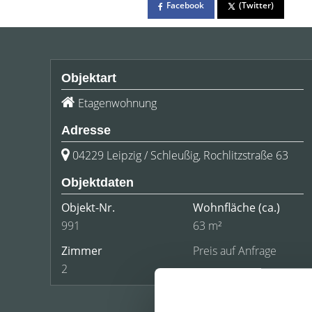
Facebook
(Twitter)
Objektart
Etagenwohnung
Adresse
04229 Leipzig / Schleußig, Rochlitzstraße 63
Objektdaten
Objekt-Nr.
Wohnfläche
(ca.)
991
63 m²
Zimmer
Preis auf Anfrage
2