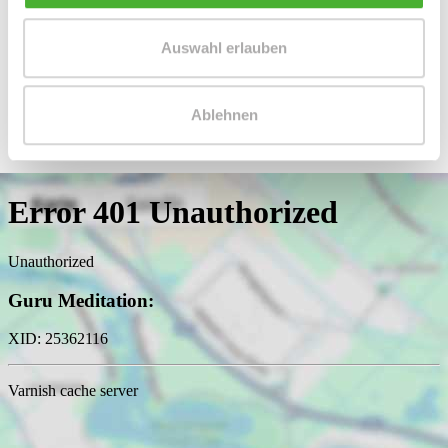
Telefax: 004934298549075
Mobil: 004915254250755
Auswahl erlauben
info@le-apis-immobilien.de
Ablehnen