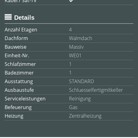
Kabel / Sat-TV
Details
Anzahl Etagen
4
Dachform
Walmdach
Bauweise
Massiv
Einheit-Nr.
WE01
Schlafzimmer
1
Badezimmer
1
Ausstattung
STANDARD
Ausbaustufe
Schluesselfertigmitkeller
Serviceleistungen
Reinigung
Befeuerung
Gas
Heizung
Zentralheizung