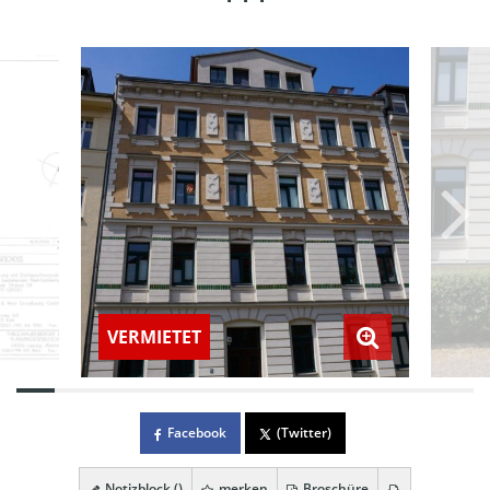
VERMIETET
Facebook
(Twitter)
Notizblock (
)
merken
Broschüre