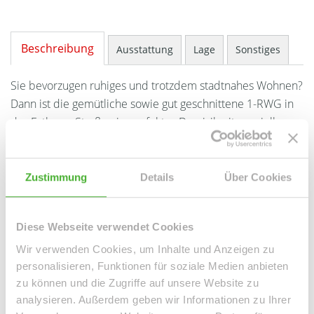
Beschreibung
Ausstattung
Lage
Sonstiges
Sie bevorzugen ruhiges und trotzdem stadtnahes Wohnen?
Dann ist die gemütliche sowie gut geschnittene 1-RWG in
der Eythraer Straße ein perfektes Domizil mit speziellen
Wohlfühlfaktor.
Das Wohnzimmer sowie angrenzend dahinter das
Zustimmung
Details
Über Cookies
Schlafzimmer befinden sich auf der rechten Seite des
Flures. Linksseitig gelangen Sie in das geräumige
Diese Webseite verwendet Cookies
Tageslichtbad sowie in die Küche. Von der Küche aus
betreten Sie den großen hofseitigen Balkon, welcher Ihnen
Wir verwenden Cookies, um Inhalte und Anzeigen zu
personalisieren, Funktionen für soziale Medien anbieten
einen grünen Ausblick in den großzügigen Gartenbereich
zu können und die Zugriffe auf unsere Website zu
bietet.
analysieren. Außerdem geben wir Informationen zu Ihrer