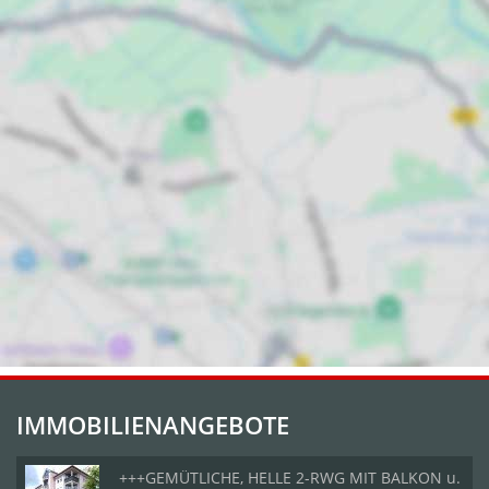
IMMOBILIENANGEBOTE
+++GEMÜTLICHE, HELLE 2-RWG MIT BALKON u.