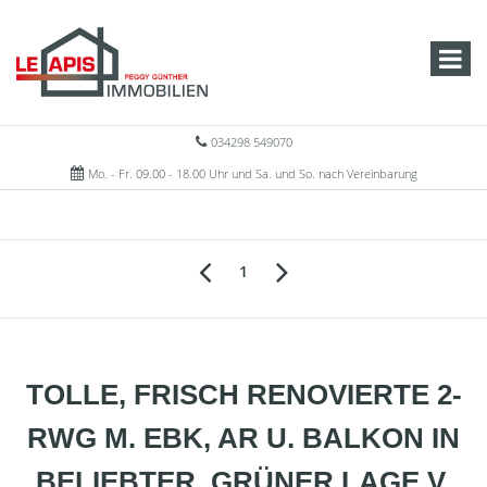
034298 549070
Mo. - Fr. 09.00 - 18.00 Uhr und Sa. und So. nach Vereinbarung
1
TOLLE, FRISCH RENOVIERTE 2-
RWG M. EBK, AR U. BALKON IN
BELIEBTER, GRÜNER LAGE V.