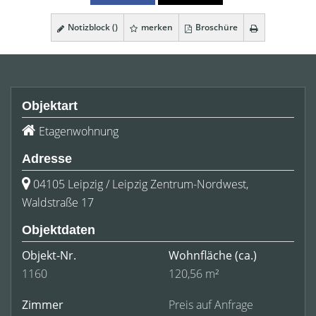
Notizblock (
)
merken
Broschüre
Objektart
Etagenwohnung
Adresse
04105 Leipzig / Leipzig Zentrum-Nordwest,
Waldstraße 17
Objektdaten
Objekt-Nr.
Wohnfläche
(ca.)
1160
120,56 m²
Zimmer
Preis auf Anfrage