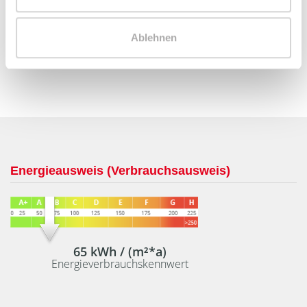
Telefax: 004934298549075
Mobil: 004915254250755
Ablehnen
info@le-apis-immobilien.de
Energieausweis (Verbrauchsausweis)
65 kWh / (m²*a)
Energieverbrauchskennwert