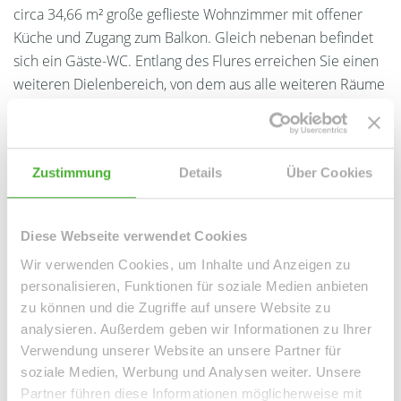
circa 34,66 m² große geflieste Wohnzimmer mit offener
Küche und Zugang zum Balkon. Gleich nebenan befindet
sich ein Gäste-WC. Entlang des Flures erreichen Sie einen
weiteren Dielenbereich, von dem aus alle weiteren Räume
erreichbar sind. Diese Räume sind im Einzelnen:
Schlafzimmer, Arbeitszimmer, Kinderzimmer und das
Masterbad. Der Clou dieser Wohnung ist ein zweiter
Zustimmung
Details
Über Cookies
Balkon, welcher sowohl vom Arbeitszimmer, als auch vom
Schlafzimmer aus begehbar ist.
Diese Webseite verwendet Cookies
Zur Wohneinheit gehört außerdem ein Kellerabteil, ein
Wir verwenden Cookies, um Inhalte und Anzeigen zu
Tiefgaragenstellplatz sowie der ruhige begrünte Innenhof
personalisieren, Funktionen für soziale Medien anbieten
zur Gemeinschaftsnutzung. Insgesamt vermittelt die
zu können und die Zugriffe auf unsere Website zu
extravagante Wohnung ein besonderes Wohngefühl und
analysieren. Außerdem geben wir Informationen zu Ihrer
Sie erreichen in nur wenigen Gehminuten die erholsamen
Verwendung unserer Website an unsere Partner für
Parkanlagen des Rosentals sowie das Leipziger
soziale Medien, Werbung und Analysen weiter. Unsere
Stadtzentrum.
Partner führen diese Informationen möglicherweise mit