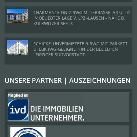
CHARMANTE DG-2-RWG M. TERRASSE, AR U. TG
IN BELIEBTER LAGE V. LPZ.-LAUSEN - NAHE D.
KULKWITZER SEE´S
SCHICKE, UNVERMIETETE 3-RWG MIT PARKETT
U. EBK (WG-GEEIGNET) IN DER BELIEBTEN
LEIPZIGER SÜDVORSTADT
UNSERE PARTNER | AUSZEICHNUNGEN