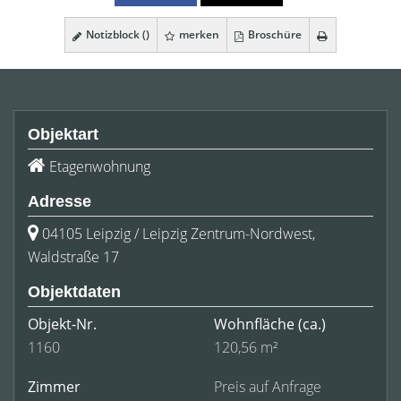
Notizblock (
)
merken
Broschüre
Objektart
Etagenwohnung
Adresse
04105 Leipzig / Leipzig Zentrum-Nordwest,
Waldstraße 17
Objektdaten
Objekt-Nr.
Wohnfläche
(ca.)
1160
120,56 m²
Zimmer
Preis auf Anfrage