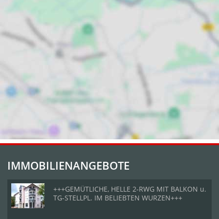
IMMOBILIENANGEBOTE
+++GEMÜTLICHE, HELLE 2-RWG MIT BALKON u.
TG-STELLPL. IM BELIEBTEN WURZEN+++