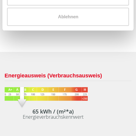
Telefax: 004934298549075
Mobil: 004915254250755
Ablehnen
info@le-apis-immobilien.de
Energieausweis (Verbrauchsausweis)
65 kWh / (m²*a)
Energieverbrauchskennwert