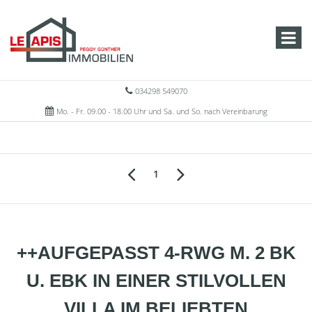
034298 549070
Mo. - Fr. 09.00 - 18.00 Uhr und Sa. und So. nach Vereinbarung
1
++AUFGEPASST 4-RWG M. 2 BK
U. EBK IN EINER STILVOLLEN
VILLA IM BELIEBTEN