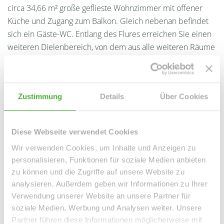
circa 34,66 m² große geflieste Wohnzimmer mit offener
Küche und Zugang zum Balkon. Gleich nebenan befindet
sich ein Gäste-WC. Entlang des Flures erreichen Sie einen
weiteren Dielenbereich, von dem aus alle weiteren Räume
erreichbar sind. Diese Räume sind im Einzelnen:
Schlafzimmer, Arbeitszimmer, Kinderzimmer und das
Masterbad. Der Clou dieser Wohnung ist ein zweiter
Zustimmung
Details
Über Cookies
Balkon, welcher sowohl vom Arbeitszimmer, als auch vom
Schlafzimmer aus begehbar ist.
Diese Webseite verwendet Cookies
Zur Wohneinheit gehört außerdem ein Kellerabteil, ein
Wir verwenden Cookies, um Inhalte und Anzeigen zu
Tiefgaragenstellplatz sowie der ruhige begrünte Innenhof
personalisieren, Funktionen für soziale Medien anbieten
zur Gemeinschaftsnutzung. Insgesamt vermittelt die
zu können und die Zugriffe auf unsere Website zu
extravagante Wohnung ein besonderes Wohngefühl und
analysieren. Außerdem geben wir Informationen zu Ihrer
Sie erreichen in nur wenigen Gehminuten die erholsamen
Verwendung unserer Website an unsere Partner für
Parkanlagen des Rosentals sowie das Leipziger
soziale Medien, Werbung und Analysen weiter. Unsere
Stadtzentrum.
Partner führen diese Informationen möglicherweise mit