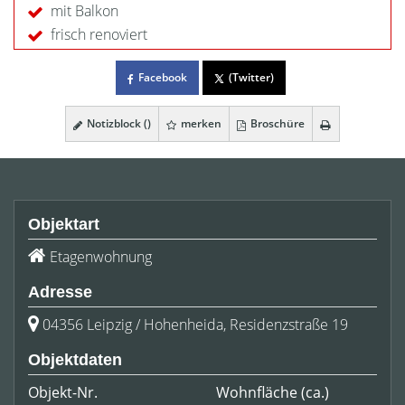
mit Balkon
frisch renoviert
Facebook
(Twitter)
Notizblock (
)
merken
Broschüre
Objektart
Etagenwohnung
Adresse
04356 Leipzig / Hohenheida, Residenzstraße 19
Objektdaten
Objekt-Nr.
Wohnfläche
(ca.)