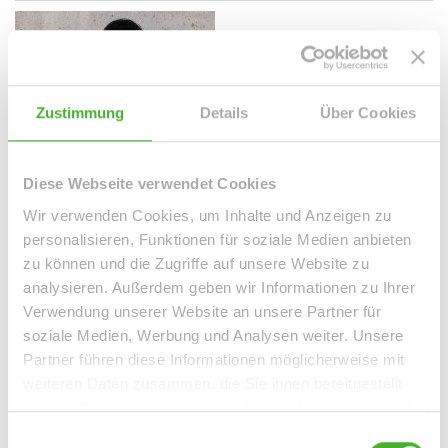
Zustimmung
Details
Über Cookies
Diese Webseite verwendet Cookies
Wir verwenden Cookies, um Inhalte und Anzeigen zu
Frau Peggy Günther
personalisieren, Funktionen für soziale Medien anbieten
zu können und die Zugriffe auf unsere Website zu
Telefon: 004934298549070
analysieren. Außerdem geben wir Informationen zu Ihrer
Telefax: 004934298549075
Verwendung unserer Website an unsere Partner für
Mobil: 004915254250755
soziale Medien, Werbung und Analysen weiter. Unsere
info@le-apis-immobilien.de
Partner führen diese Informationen möglicherweise mit
weiteren Daten zusammen, die Sie ihnen bereitgestellt
haben oder die sie im Rahmen Ihrer Nutzung der Dienste
Downloads
gesammelt haben.
Einwilligungsauswahl