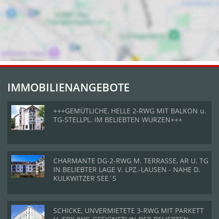
IMMOBILIENANGEBOTE
+++GEMÜTLICHE, HELLE 2-RWG MIT BALKON u.
TG-STELLPL. IM BELIEBTEN WURZEN+++
CHARMANTE DG-2-RWG M. TERRASSE, AR U. TG
IN BELIEBTER LAGE V. LPZ.-LAUSEN - NAHE D.
KULKWITZER SEE´S
SCHICKE, UNVERMIETETE 3-RWG MIT PARKETT