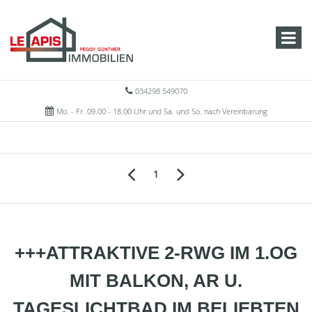
034298 549070
Mo. - Fr. 09.00 - 18.00 Uhr und Sa. und So. nach Vereinbarung
1
+++ATTRAKTIVE 2-RWG IM 1.OG
MIT BALKON, AR U.
TAGESLICHTBAD IM BELIEBTEN