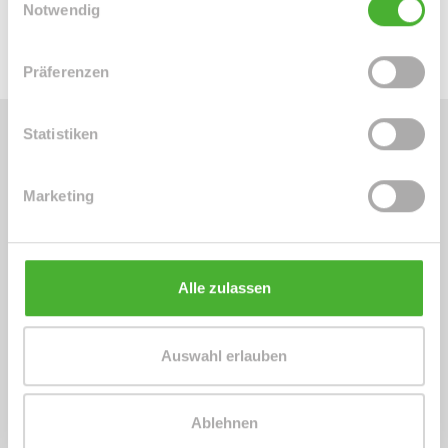
Energieausweis (.pdf, 273 KB)
Notwendig
Präferenzen
Statistiken
Energieausweis (Verbrauchsausweis)
Marketing
Alle zulassen
147,20 kWh / (m²*a)
Energieverbrauchskennwert
Auswahl erlauben
Weitere Informationen
Ablehnen