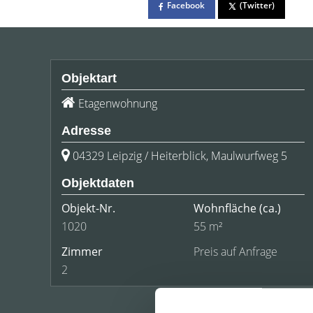
Facebook
(Twitter)
Objektart
Etagenwohnung
Adresse
04329 Leipzig / Heiterblick, Maulwurfweg 5
Objektdaten
Objekt-Nr.
Wohnfläche
(ca.)
1020
55 m²
Zimmer
Preis auf Anfrage
2