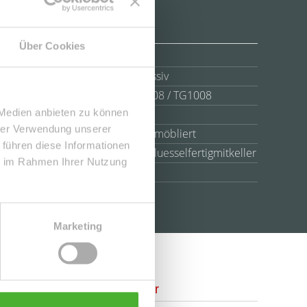
Über Cookies
Anzahl Etagen
4
Bauweise
Massiv
Einheit-Nr.
WE08 / TG1008
 Medien anbieten zu können
Badezimmer
1
hrer Verwendung unserer
möbliert
teil möbliert
 führen diese Informationen
Ausbaustufe
Schluesselfertigmitkeller
ie im Rahmen Ihrer Nutzung
Befeuerung
Gas
Marketing
Ansprechpartner