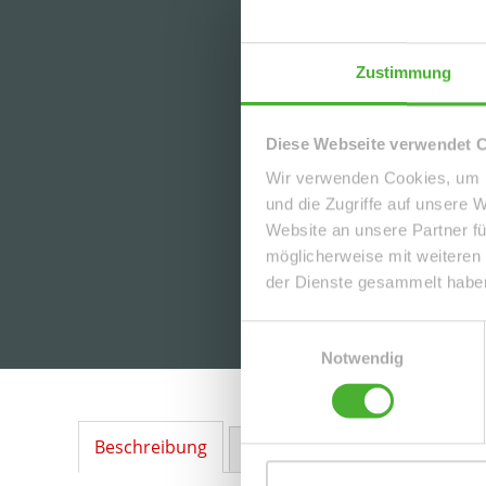
Zustimmung
Diese Webseite verwendet 
Wir verwenden Cookies, um I
und die Zugriffe auf unsere 
Website an unsere Partner fü
möglicherweise mit weiteren
der Dienste gesammelt habe
Einwilligungsauswahl
Notwendig
Beschreibung
Ausstattung
Lage
Sonstig