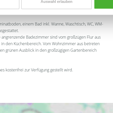
Auswahl erlauben
nen? Dann ist die gemütliche sowie gut geschnittene 2-
 Paunsdorf ein perfektes Domizil mit speziellen
 Laminatboden, einem Bad inkl. Wanne, Waschtisch, WC, WM-
sgestattet.
e angrenzende Badezimmer sind vom großzügen Flur aus
e in den Küchenbereich. Vom Wohnzimmer aus betreten
nen grünen Ausblick in den großzügigen Gartenbereich
s kostenfrei zur Verfügung gestellt wird.