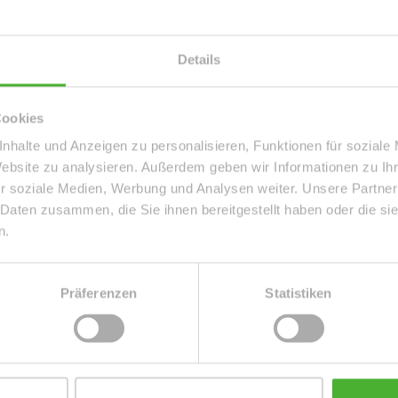
Details
Details
Etage
2
Dachform
Walmdach
Cookies
Anzahl Stellplätze
1
nhalte und Anzeigen zu personalisieren, Funktionen für soziale
Schlafzimmer
1
Website zu analysieren. Außerdem geben wir Informationen zu I
Bodenbelag
Fliesen, Laminat
r soziale Medien, Werbung und Analysen weiter. Unsere Partner
Ausstattung
GEHOBEN
 Daten zusammen, die Sie ihnen bereitgestellt haben oder die s
Serviceleistungen
Reinigung
n.
Heizung
Zentralheizung
Präferenzen
Statistiken
es