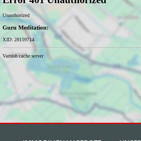
Kundenbewertungen und Erfahrungen zu
LE-APIS Immobilien
98%
SEHR GUT
Empfehlungen auf
ProvenExpert.com
4,67 / 5,00