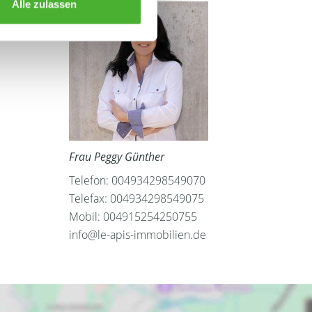
Alle zulassen
Frau Peggy Günther
Telefon: 004934298549070
Telefax: 004934298549075
Mobil: 004915254250755
info@le-apis-immobilien.de