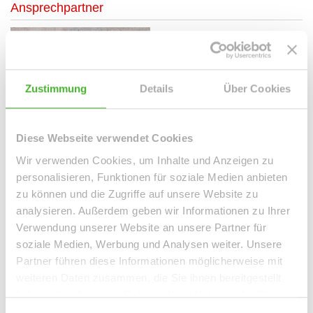
Ansprechpartner
Zustimmung
Details
Über Cookies
Diese Webseite verwendet Cookies
Wir verwenden Cookies, um Inhalte und Anzeigen zu
personalisieren, Funktionen für soziale Medien anbieten
Frau Peggy Günther
zu können und die Zugriffe auf unsere Website zu
Telefon: 004934298549070
analysieren. Außerdem geben wir Informationen zu Ihrer
Telefax: 004934298549075
Verwendung unserer Website an unsere Partner für
Mobil: 004915254250755
soziale Medien, Werbung und Analysen weiter. Unsere
info@le-apis-immobilien.de
Partner führen diese Informationen möglicherweise mit
weiteren Daten zusammen, die Sie ihnen bereitgestellt
haben oder die sie im Rahmen Ihrer Nutzung der Dienste
Downloads
gesammelt haben.