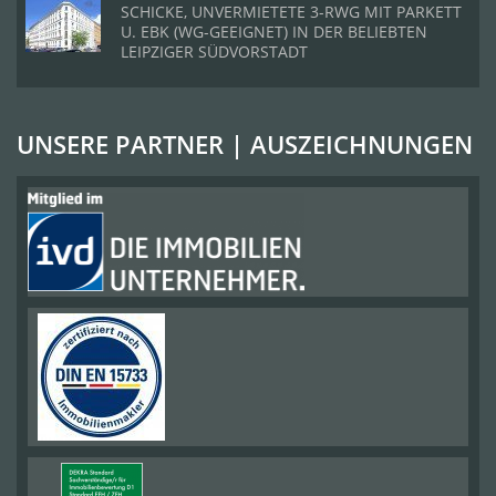
SCHICKE, UNVERMIETETE 3-RWG MIT PARKETT
U. EBK (WG-GEEIGNET) IN DER BELIEBTEN
LEIPZIGER SÜDVORSTADT
UNSERE PARTNER | AUSZEICHNUNGEN