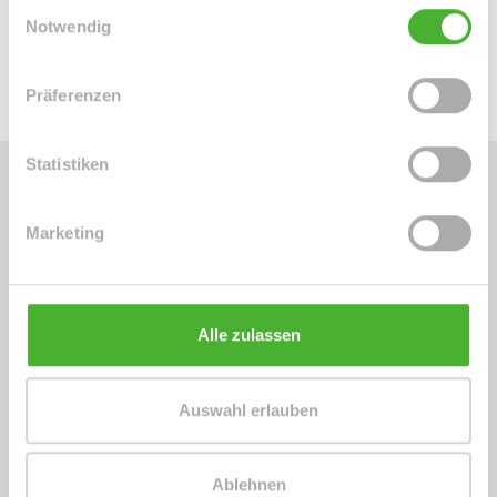
Einwilligungsauswahl
Notwendig
Energieausweis (.pdf, 1 MB)
Präferenzen
Statistiken
Energieausweis (Verbrauchsausweis)
Marketing
Alle zulassen
58 kWh / (m²*a)
Energieverbrauchskennwert
Auswahl erlauben
Ablehnen
Weitere Informationen