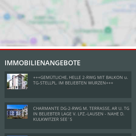
IMMOBILIENANGEBOTE
+++GEMÜTLICHE, HELLE 2-RWG MIT BALKON u.
TG-STELLPL. IM BELIEBTEN WURZEN+++
CHARMANTE DG-2-RWG M. TERRASSE, AR U. TG
IN BELIEBTER LAGE V. LPZ.-LAUSEN - NAHE D.
KULKWITZER SEE´S