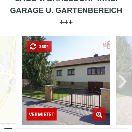
GARAGE U. GARTENBEREICH
+++
360°
VERMIETET