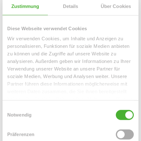
gehobenen Standard auf.
Zustimmung
Details
Über Cookies
Die Räumlichkeiten bestehen aus 4 Zimmern, einem neu
gefließten modernem Bad inkl. Deckenspots mit Wanne/
Diese Webseite verwendet Cookies
WM-Anschluss und einer Küche inkl. Einbauküche sowie
Wir verwenden Cookies, um Inhalte und Anzeigen zu
einem Abstellraum.
personalisieren, Funktionen für soziale Medien anbieten
zu können und die Zugriffe auf unsere Website zu
Alle Räume sind vom Flur aus begehbar. Das Haus ist für
analysieren. Außerdem geben wir Informationen zu Ihrer
Familien mit bis zu sechs Personen perfekt geeignet.
Verwendung unserer Website an unsere Partner für
soziale Medien, Werbung und Analysen weiter. Unsere
Partner führen diese Informationen möglicherweise mit
Die auf den Bildern ersichtlichen Möbel können nach
weiteren Daten zusammen, die Sie ihnen bereitgestellt
Absprache mit dem Eigentümer gern erworben werden.
haben oder die sie im Rahmen Ihrer Nutzung der Dienste
gesammelt haben.
Einwilligungsauswahl
Im Gartenbereich vor dem Haus wird vom Vermieter noch
Notwendig
eine Terrassen-Sitzgelegenheit für Sie integriert.
Eine sich am Haus befindliche Wollbox für Ihren PKW
Präferenzen