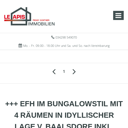
034298 549070
Mo. - Fr. 09.00 - 18.00 Uhr und Sa. und So. nach Vereinbarung
1
+++ EFH IM BUNGALOWSTIL MIT
4 RÄUMEN IN IDYLLISCHER
LAGE V. BAALSDORF INKL.