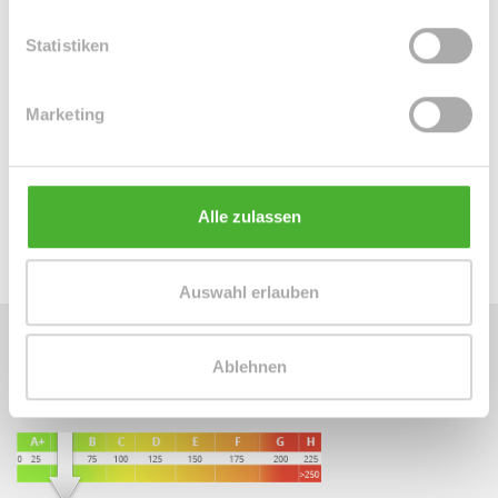
runden das tolle Wohnungsangebot ab.
Statistiken
Ansprechpartner
Marketing
Firma Silke Kaufmann
Telefon: 00491632883822
info@silkekaufmann.de
Alle zulassen
Auswahl erlauben
Ablehnen
Energieausweis (Verbrauchsausweis)