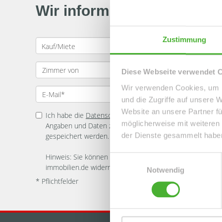
Wir informieren Sie auto
Zustimmung
Diese Webseite verwendet 
Wir verwenden Cookies, um I
und die Zugriffe auf unsere 
Website an unsere Partner fü
Ich habe die
Datenschutzerklärung
zur Kenntnis genomme
möglicherweise mit weiteren
Angaben und Daten zur Beantwortung meiner Anfrage el
der Dienste gesammelt habe
gespeichert werden.
Hinweis: Sie können Ihre Einwilligung jederzeit für die Zu
Einwilligungsauswahl
immobilien.de widerrufen. *
Notwendig
* Pflichtfelder
Kundenbewertungen und Erfahrungen zu
LE-APIS Immobilien
98%
SEHR GUT