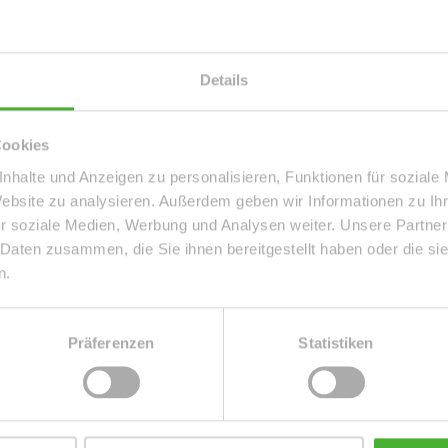
matisch über passende neue An
Details
Cookies
nhalte und Anzeigen zu personalisieren, Funktionen für soziale
Website zu analysieren. Außerdem geben wir Informationen zu I
r soziale Medien, Werbung und Analysen weiter. Unsere Partner
n. Ich stimme zu, dass meine
 Daten zusammen, die Sie ihnen bereitgestellt haben oder die s
ektronisch erhoben und
n.
kunft per E-Mail an info@le-apis-
Präferenzen
Statistiken