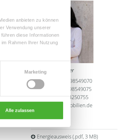
 Medien anbieten zu können
hrer Verwendung unserer
 führen diese Informationen
ie im Rahmen Ihrer Nutzung
Frau Peggy Günther
Marketing
Telefon: 004934298549070
Telefax: 004934298549075
Mobil: 004915254250755
info@le-apis-immobilien.de
Alle zulassen
Downloads
Energieausweis (.pdf, 3 MB)