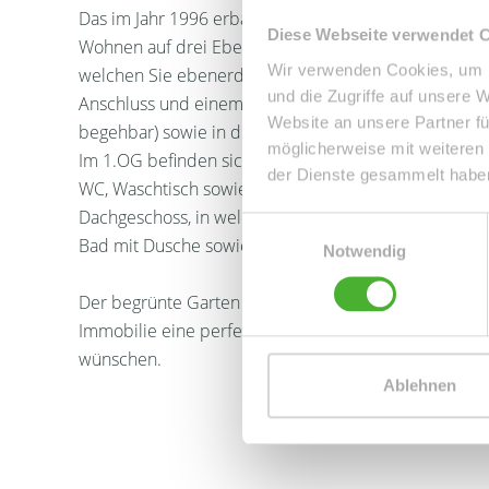
Das im Jahr 1996 erbaute, idyllisch gelegene sowie f
Diese Webseite verwendet 
Wohnen auf drei Ebenen. Der Grundriss ist ideal für F
Wir verwenden Cookies, um I
welchen Sie ebenerdig vom Hauseingangsbereich erre
und die Zugriffe auf unsere 
Anschluss und einem Waschtisch. Vom Hausflur aus g
Website an unsere Partner fü
begehbar) sowie in den Heizungsraum, welche sich n
möglicherweise mit weiteren
Im 1.OG befinden sich das Wohnzimmer inkl. Kamin,
der Dienste gesammelt habe
WC, Waschtisch sowie die Küche inkl. EBK und der a
Dachgeschoss, in welchem sich ein weiteres Schlafz
Einwilligungsauswahl
Bad mit Dusche sowie ein Office-Bereich im Flur bef
Notwendig
Der begrünte Garten inkl. Poolbereich laden zum re
Immobilie eine perfekte Wohlfühloase für Menschen
wünschen.
Ablehnen