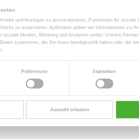
reistehende Einfamilienhaus ermöglicht ein komfortables
Cookies
amilien mit bis zu vier Personen. Im Kellerbereich,
nhalte und Anzeigen zu personalisieren, Funktionen für soziale
ichen, befindet sich ein Partyzimmer inkl. WC mit WM-
Website zu analysieren. Außerdem geben wir Informationen zu I
elangen Sie direkt zur Garage (auch vom Gartenbereich
r soziale Medien, Werbung und Analysen weiter. Unsere Partner
eben den v. g. Räumlichkeiten befinden.
 Daten zusammen, die Sie ihnen bereitgestellt haben oder die s
 das Schlafzimmer, das Masterbad inkl. Eckbadewanne,
n.
ngrenzende Wintergarten. Vom 1.OG aus gelangen Sie ins
immer inkl. angrenzendem Balkon, ein Gästezimmer, ein
inden.
Präferenzen
Statistiken
laxen und verweilen ein. Zusammenfassend ist die
, die Ruhe genießen möchten und die Nähe zur Natur
Auswahl erlauben