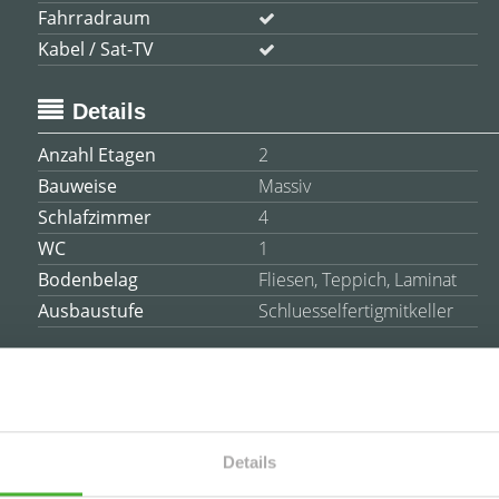
Fahrradraum
Kabel / Sat-TV
Details
Anzahl Etagen
2
Bauweise
Massiv
Schlafzimmer
4
WC
1
Bodenbelag
Fliesen, Teppich, Laminat
Ausbaustufe
Schluesselfertigmitkeller
es
Details