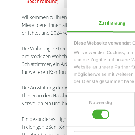
Beschreibung
Ausstattung
Lage
Sonstig
Willkommen zu Ihrem neuen Zuhause in Bonn/Muffen
Zustimmung
Miete bietet Ihnen alles, was das Herz begehrt. Die
errichtet und 2024 vollständig modernisiert, sodass
Diese Webseite verwendet 
Die Wohnung erstreckt sich über ca. 101 m² Wohnflä
Wir verwenden Cookies, um I
dreistöckigen Wohnhauses. Insgesamt stehen Ihnen v
und die Zugriffe auf unsere 
Schlafzimmer, ein Arbeits- oder Gästezimmer und e
Website an unsere Partner fü
für weiteren Komfort.
möglicherweise mit weiteren
der Dienste gesammelt habe
Die Ausstattung der Wohnung ist gehoben und umfass
Fliesen in den Nassbereichen und in der Küche. Die
Einwilligungsauswahl
Notwendig
Verweilen ein und bietet ausreichend Stauraum für al
Ein besonderes Highlight dieser Wohnung ist der gr
Freien genießen können. Die Gartenaussenanlage wir
Darüber hinaus verfügt die Wohnung über einen Kelle