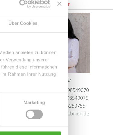
Ansprechpartner
Über Cookies
 Medien anbieten zu können
hrer Verwendung unserer
 führen diese Informationen
ie im Rahmen Ihrer Nutzung
Frau Peggy Günther
Telefon: 004934298549070
Telefax: 004934298549075
Marketing
Mobil: 004915254250755
info@le-apis-immobilien.de
Downloads