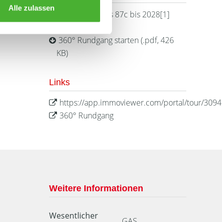
Alle zulassen
Energieausweis 87c bis 2028[1]
(.pdf, 2 MB)
360° Rundgang starten (.pdf, 426
KB)
Links
https://app.immoviewer.com/portal/tour/309
360° Rundgang
Weitere Informationen
Wesentlicher
GAS