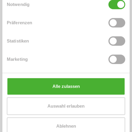
Notwendig
Energieausweis (Verbrauchsausweis)
Präferenzen
Statistiken
112 kWh / (m²*a)
Energieverbrauchskennwert
Marketing
Alle zulassen
Weitere Informationen
Wesentlicher Energieträger
GAS
Auswahl erlauben
Energieausweis gültig bis
2029-02-06
Energieausweis Jahrgang
ab dem 1.5.2014
Ablehnen