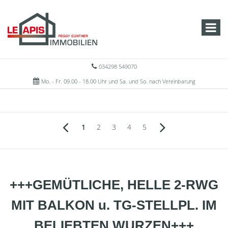
034298 549070
Mo. - Fr. 09.00 - 18.00 Uhr und Sa. und So. nach Vereinbarung
1
2
3
4
5
+++GEMÜTLICHE, HELLE 2-RWG
MIT BALKON u. TG-STELLPL. IM
BELIEBTEN WURZEN+++