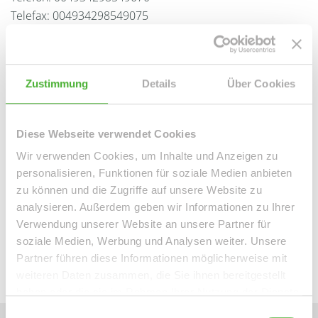
Telefax: 004934298549075
Mobil: 004915254250755
info@le-apis-immobilien.de
Zustimmung
Details
Über Cookies
Downloads
Energieausweis (.pdf, 413 KB)
Diese Webseite verwendet Cookies
360° Rundgang starten (.pdf, 427 KB)
Wir verwenden Cookies, um Inhalte und Anzeigen zu
personalisieren, Funktionen für soziale Medien anbieten
zu können und die Zugriffe auf unsere Website zu
Links
analysieren. Außerdem geben wir Informationen zu Ihrer
https://app.immoviewer.com/portal/tour/3151791
Verwendung unserer Website an unsere Partner für
360° Rundgang
soziale Medien, Werbung und Analysen weiter. Unsere
Partner führen diese Informationen möglicherweise mit
weiteren Daten zusammen, die Sie ihnen bereitgestellt
haben oder die sie im Rahmen Ihrer Nutzung der Dienste
gesammelt haben.
Einwilligungsauswahl