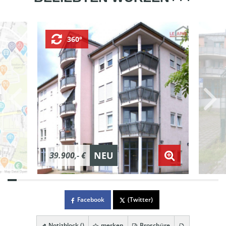
360°
NEU
39.900,- €
Facebook
(Twitter)
Notizblock (
)
merken
Broschüre