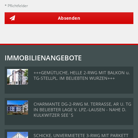
* Pflichtfelder
Absenden
IMMOBILIENANGEBOTE
+++GEMÜTLICHE, HELLE 2-RWG MIT BALKON u.
TG-STELLPL. IM BELIEBTEN WURZEN+++
CHARMANTE DG-2-RWG M. TERRASSE, AR U. TG
IN BELIEBTER LAGE V. LPZ.-LAUSEN - NAHE D.
KULKWITZER SEE´S
SCHICKE, UNVERMIETETE 3-RWG MIT PARKETT