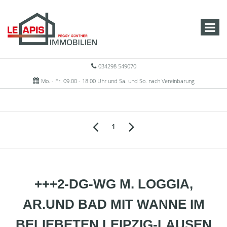
034298 549070
Mo. - Fr. 09.00 - 18.00 Uhr und Sa. und So. nach Vereinbarung
1
+++2-DG-WG M. LOGGIA,
AR.UND BAD MIT WANNE IM
BELIEBETEN LEIPZIG-LAUSEN