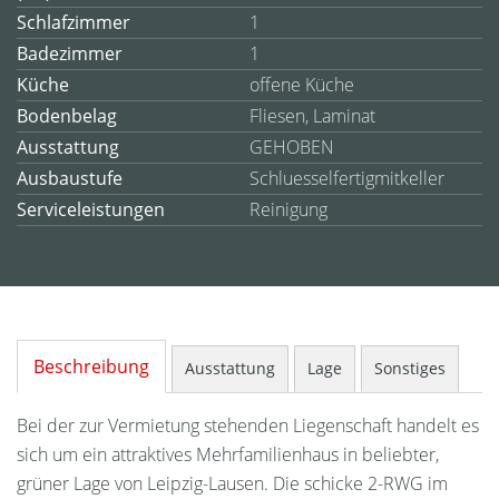
Schlafzimmer
1
Badezimmer
1
Küche
offene Küche
Bodenbelag
Fliesen, Laminat
Ausstattung
GEHOBEN
Ausbaustufe
Schluesselfertigmitkeller
Serviceleistungen
Reinigung
Beschreibung
Ausstattung
Lage
Sonstiges
Bei der zur Vermietung stehenden Liegenschaft handelt es
sich um ein attraktives Mehrfamilienhaus in beliebter,
grüner Lage von Leipzig-Lausen. Die schicke 2-RWG im