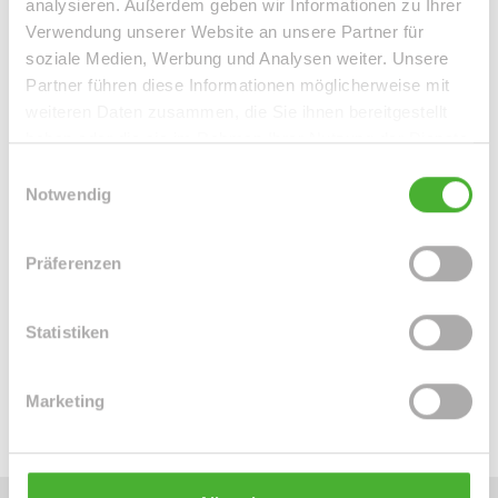
analysieren. Außerdem geben wir Informationen zu Ihrer
Verwendung unserer Website an unsere Partner für
soziale Medien, Werbung und Analysen weiter. Unsere
Partner führen diese Informationen möglicherweise mit
weiteren Daten zusammen, die Sie ihnen bereitgestellt
Frau Peggy Günther
haben oder die sie im Rahmen Ihrer Nutzung der Dienste
Telefon: 004934298549070
gesammelt haben.
Einwilligungsauswahl
Telefax: 004934298549075
Notwendig
Mobil: 004915254250755
info@le-apis-immobilien.de
Präferenzen
Downloads
Statistiken
Energieausweis (.pdf, 583 KB)
Marketing