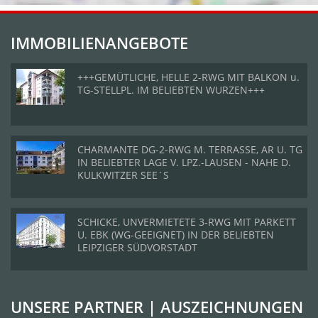
IMMOBILIENANGEBOTE
+++GEMÜTLICHE, HELLE 2-RWG MIT BALKON u.
TG-STELLPL. IM BELIEBTEN WURZEN+++
CHARMANTE DG-2-RWG M. TERRASSE, AR U. TG
IN BELIEBTER LAGE V. LPZ.-LAUSEN - NAHE D.
KULKWITZER SEE´S
SCHICKE, UNVERMIETETE 3-RWG MIT PARKETT
U. EBK (WG-GEEIGNET) IN DER BELIEBTEN
LEIPZIGER SÜDVORSTADT
UNSERE PARTNER | AUSZEICHNUNGEN