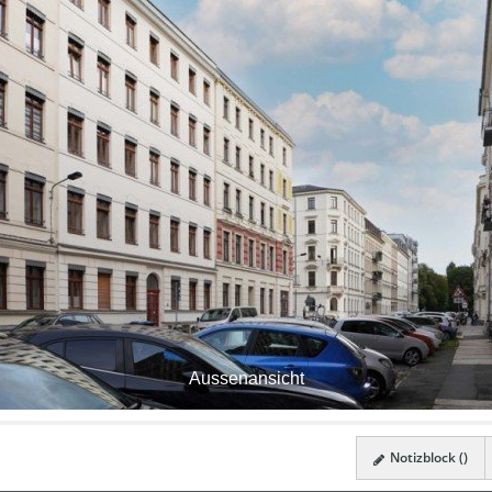
Aussenansicht
Notizblock (
)