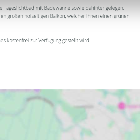
ge Tageslichtbad mit Badewanne sowie dahinter gelegen,
 den großen hofseitigen Balkon, welcher Ihnen einen grünen
s kostenfrei zur Verfügung gestellt wird.