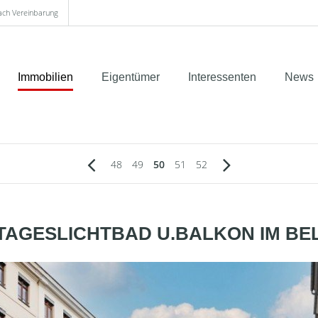
nach Vereinbarung
Immobilien
Eigentümer
Interessenten
News
48
49
50
51
52
 TAGESLICHTBAD U.BALKON IM BE