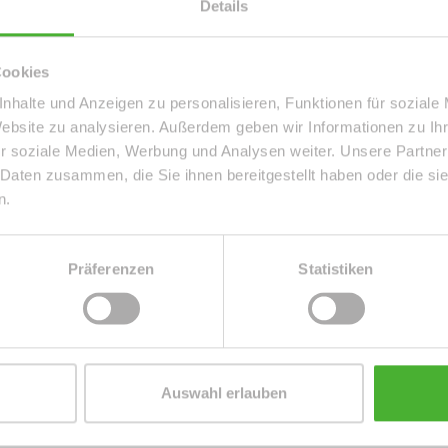
Details
Bauweise
Massiv
Schlafzimmer
2
Bodenbelag
Fliesen, Parkett
Cookies
Ausbaustufe
Schluesselfertigmitkeller
nhalte und Anzeigen zu personalisieren, Funktionen für soziale
Erschließung
voll erschlossen
Website zu analysieren. Außerdem geben wir Informationen zu I
r soziale Medien, Werbung und Analysen weiter. Unsere Partner
Heizung
Zentralheizung
 Daten zusammen, die Sie ihnen bereitgestellt haben oder die s
n.
Präferenzen
Statistiken
es
nen? Dann ist die gemütliche sowie gut geschnittene 3-
strasse 14 ein perfektes Domizil mit speziellen
Auswahl erlauben
 sich auf der linken des Flures. Geradeaus laufen Sie auf