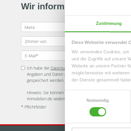
Wir informieren Sie auto
Zustimmung
Diese Webseite verwendet 
Wir verwenden Cookies, um I
und die Zugriffe auf unsere 
Website an unsere Partner fü
Ich habe die
Datenschutzerklärung
zur Kenntnis genomme
möglicherweise mit weiteren
Angaben und Daten zur Beantwortung meiner Anfrage el
der Dienste gesammelt habe
gespeichert werden.
Hinweis: Sie können Ihre Einwilligung jederzeit für die Zu
Einwilligungsauswahl
immobilien.de widerrufen. *
Notwendig
* Pflichtfelder
Kundenbewertungen und Erfahrungen zu
LE-APIS Immobilien
98%
SEHR GUT