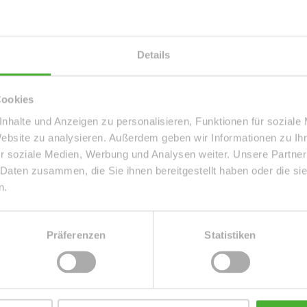
matisch über passende neue An
Details
Cookies
nhalte und Anzeigen zu personalisieren, Funktionen für soziale
Website zu analysieren. Außerdem geben wir Informationen zu I
r soziale Medien, Werbung und Analysen weiter. Unsere Partner
n. Ich stimme zu, dass meine
 Daten zusammen, die Sie ihnen bereitgestellt haben oder die s
ektronisch erhoben und
n.
kunft per E-Mail an info@le-apis-
Präferenzen
Statistiken