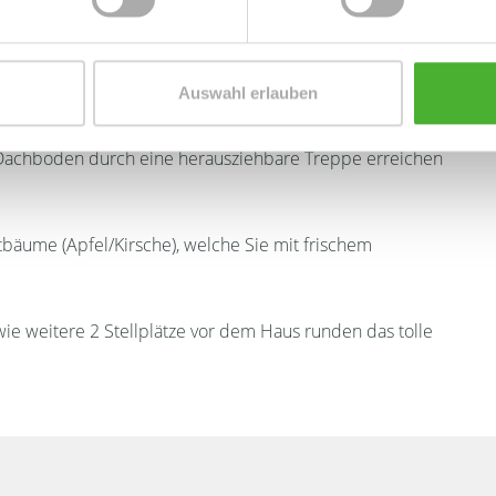
anten Details gestaltete Tageslichtbad inkl. einer
er Wanne, einem Doppelwaschbecken sowie WC lädt zum
ingangsbereich befindliche Gäste-WC mit Waschtisch
Auswahl erlauben
 Dachboden durch eine herausziehbare Treppe erreichen
bäume (Apfel/Kirsche), welche Sie mit frischem
e weitere 2 Stellplätze vor dem Haus runden das tolle