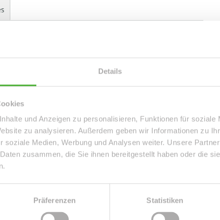
es
hnen? Dann ist dieses gemütliche, moderne sowie ideal
 Sackgasse in grüner sowie ruhigen Lage von Holzhausen,
Details
drigenergiesparhaus im Bungalowstil inkl. einem ca. 20 m²
n Garage, ermöglicht komfortables Wohnen auf einer
Cookies
nhalte und Anzeigen zu personalisieren, Funktionen für soziale
Website zu analysieren. Außerdem geben wir Informationen zu I
chtbad, Gäste-WC mit Fenster, einer offenen Küche, einem
r soziale Medien, Werbung und Analysen weiter. Unsere Partner
eichbar. Das Haus ist für Familien mit bis zu 3 Personen
 Daten zusammen, die Sie ihnen bereitgestellt haben oder die s
n.
 Wohnzimmer mit offener Küche, Zugang zur Terrasse und
d Platz für die ganze Familie.
Präferenzen
Statistiken
zur Speisekammer, welche auch als Arbeitszimmer