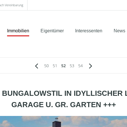
nach Vereinbarung
Immobilien
Eigentümer
Interessenten
News
50
51
52
53
54
M BUNGALOWSTIL IN IDYLLISCHER 
GARAGE U. GR. GARTEN +++