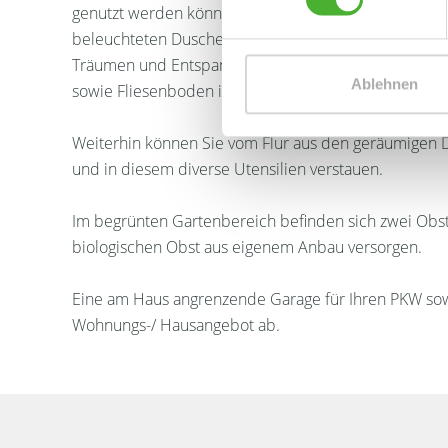
genutzt werden könnte. Das modern sowie mit extravag
beleuchteten Dusche mit Fliesen in Holzoptik, ein
Träumen und Entspannen ein. Das links neben dem E
Ablehnen
sowie Fliesenboden ist ideal für Ihren Besuch.
Weiterhin können Sie vom Flur aus den geräumigen
und in diesem diverse Utensilien verstauen.
Im begrünten Gartenbereich befinden sich zwei Obst
biologischen Obst aus eigenem Anbau versorgen.
Eine am Haus angrenzende Garage für Ihren PKW sowi
Wohnungs-/ Hausangebot ab.