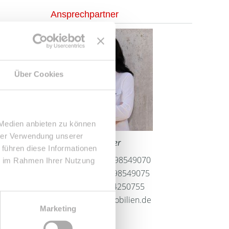
Ansprechpartner
Über Cookies
 Medien anbieten zu können
hrer Verwendung unserer
Frau Peggy Günther
 führen diese Informationen
Telefon: 004934298549070
ie im Rahmen Ihrer Nutzung
Telefax: 004934298549075
Mobil: 004915254250755
info@le-apis-immobilien.de
Marketing