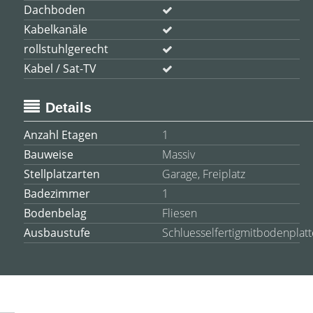
Dachboden
Kabelkanäle
rollstuhlgerecht
Kabel / Sat-TV
Details
Anzahl Etagen
1
Bauweise
Massiv
Stellplatzarten
Garage, Freiplatz
Badezimmer
1
Bodenbelag
Fliesen
Ausbaustufe
Schluesselfertigmitbodenplatt