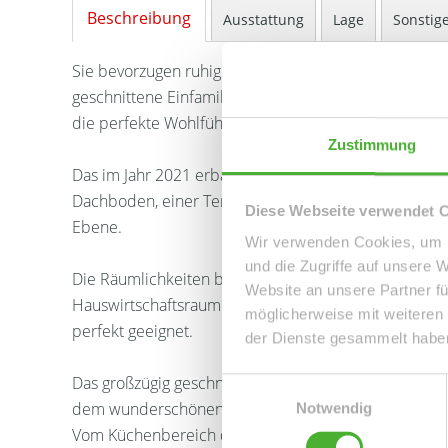
Beschreibung
Ausstattung
Lage
Sonstig
Sie bevorzugen ruhiges und trotzdem stadtnahes Wo
geschnittene Einfamilienhaus, gelegen am Ende einer
die perfekte Wohlfühloase für Sie.
Zustimmung
Das im Jahr 2021 erbaute und idyllisch gelegene Nie
Dachboden, einer Terrasse sowie einer angrenzende
Diese Webseite verwendet 
Ebene.
Wir verwenden Cookies, um I
und die Zugriffe auf unsere 
Die Räumlichkeiten bestehen aus 4 Zimmern, Tagesli
Website an unsere Partner fü
Hauswirtschaftsraum und sind vom Flur aus direkt err
möglicherweise mit weiteren
perfekt geeignet.
der Dienste gesammelt habe
Das großzügig geschnittene sowie lichtdurchflutete
Einwilligungsauswahl
dem wunderschönen begrünten Garten, bietet genügen
Notwendig
Vom Küchenbereich des Wohnzimmers gelangen Sie 