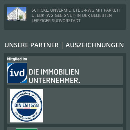
SCHICKE, UNVERMIETETE 3-RWG MIT PARKETT
U. EBK (WG-GEEIGNET) IN DER BELIEBTEN
LEIPZIGER SÜDVORSTADT
UNSERE PARTNER | AUSZEICHNUNGEN