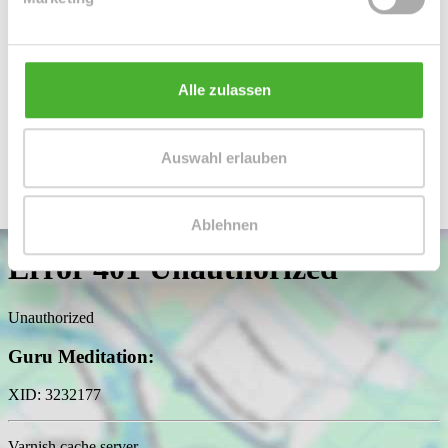
360° Rundgang starten (.pdf, 428 KB)
Links
Alle zulassen
https://app.immoviewer.com/portal/tour/3155570
360° Rundgang
Auswahl erlauben
Ablehnen