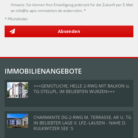
Hinweis: Sie können Ihre Einwilligung jederzeit für die Zukunft per E-Mail
an info@le-apis-immobilien.de widerrufen. *
* Pflichtfelder
Absenden
IMMOBILIENANGEBOTE
+++GEMÜTLICHE, HELLE 2-RWG MIT BALKON u.
TG-STELLPL. IM BELIEBTEN WURZEN+++
CHARMANTE DG-2-RWG M. TERRASSE, AR U. TG
IN BELIEBTER LAGE V. LPZ.-LAUSEN - NAHE D.
KULKWITZER SEE´S