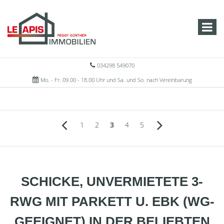
034298 549070
Mo. - Fr. 09.00 - 18.00 Uhr und Sa. und So. nach Vereinbarung
1
2
3
4
5
SCHICKE, UNVERMIETETE 3-
RWG MIT PARKETT U. EBK (WG-
GEEIGNET) IN DER BELIEBTEN