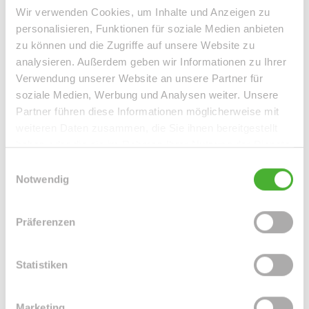
Wir verwenden Cookies, um Inhalte und Anzeigen zu
personalisieren, Funktionen für soziale Medien anbieten
zu können und die Zugriffe auf unsere Website zu
analysieren. Außerdem geben wir Informationen zu Ihrer
Verwendung unserer Website an unsere Partner für
soziale Medien, Werbung und Analysen weiter. Unsere
Partner führen diese Informationen möglicherweise mit
Frau Peggy Günther
weiteren Daten zusammen, die Sie ihnen bereitgestellt
haben oder die sie im Rahmen Ihrer Nutzung der Dienste
Telefon: 004934298549070
gesammelt haben.
Einwilligungsauswahl
Telefax: 004934298549075
Notwendig
Mobil: 004915254250755
info@le-apis-immobilien.de
Präferenzen
Downloads
Statistiken
Grundrisse (.pdf, 1 MB)
Nachweis-SC03-Denkmalschutz (.pdf, 79 KB)
Marketing