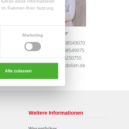
 führen diese Informationen
ie im Rahmen Ihrer Nutzung
Frau Peggy Günther
Marketing
Telefon: 004934298549070
Telefax: 004934298549075
Mobil: 004915254250755
info@le-apis-immobilien.de
Alle zulassen
Weitere Informationen
Wesentlicher