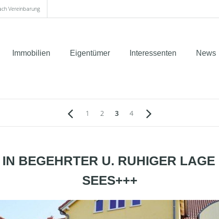
nach Vereinbarung
Immobilien
Eigentümer
Interessenten
News
1
2
3
4
IN BEGEHRTER U. RUHIGER LAG
SEES+++