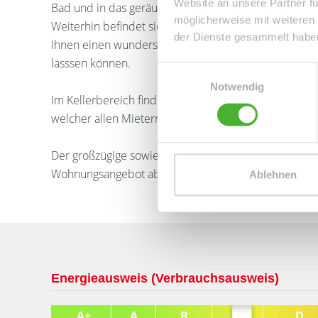
Website an unsere Partner fü
Bad und in das geräumige Wohnzimmer, von welchem
möglicherweise mit weiteren
Weiterhin befindet sich das Schlafzimmer linkerha
der Dienste gesammelt habe
Ihnen einen wunderschönen Ausblick ins Grüne ermö
lasssen können.
Einwilligungsauswahl
Notwendig
Im Kellerbereich finden Sie das zur Wohnung gehöre
welcher allen Mietern zur Verfügung steht.
Der großzügige sowie begrünte Gartenbereich und ei
Wohnungsangebot ab.
Ablehnen
Energieausweis (Verbrauchsausweis)