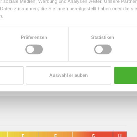
r soziale Medien, Werbung und Analysen weiter. Unsere Partner
 sie zum Balkon und zur angrenzenden Küche gelangen.
 Daten zusammen, die Sie ihnen bereitgestellt haben oder die s
nd des Wohnzimmers. Auf dem großen Balkon, welcher
n.
glicht, können Sie entspannen und den Tag ausklingen
Präferenzen
Statistiken
nde Kellerabteil sowie einen Trocken- und Fahrradraum,
n am Haus angrenzender PKW-Stellplatz runden das tolle
Auswahl erlauben