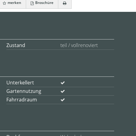
merken
Broschüre
Zustand
teil / vollrenoviert
Unterkellert
Gartennutzung
Fahrradraum