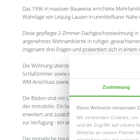
Das 1996 in massiver Bauweise errichtete Mehrfamilie
Wohnlage von Leipzig-Lausen in unmittelbarer Nähe 
Diese gepflegte 2-Zimmer-Dachgeschosswohnung in Le
angenehmes Wohnambiente in ruhiger, gewachsener
insgesamt drei Etagen und präsentiert sich in einem
Die Wohnung überzeugt durch einen praktischen Gru
Schlafzimmer sowie einer gut geschnittenen Küche,
WM-Anschluss sowie einem Abstellraum.
Zustimmung
Die Böden sind mit Laminat und Fliesen ausgestattet 
der Immobilie. Ein besonderes Plus ist die vorhan
Diese Webseite verwendet 
erweitert und zusätzlichen Freiraum für entspannte 
Wir verwenden Cookies, um I
zur Verfügung - ein attraktives Merkmal, das in dieser 
und die Zugriffe auf unsere 
Website an unsere Partner fü
Das monatliche Hausgeld beträgt 290,00 EUR. Die Wohn
möglicherweise mit weiteren