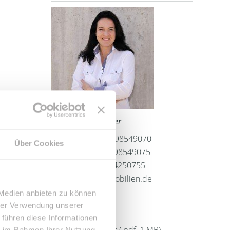
Frau Peggy Günther
Telefon: 004934298549070
Über Cookies
Telefax: 004934298549075
Mobil: 004915254250755
info@le-apis-immobilien.de
 Medien anbieten zu können
hrer Verwendung unserer
Downloads
 führen diese Informationen
ie im Rahmen Ihrer Nutzung