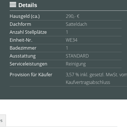
Details
Hausgeld (ca.)
290,- €
Dachform
Satteldach
Anzahl Stellplätze
1
Einheit-Nr.
WE34
Badezimmer
1
Ausstattung
STANDARD
Serviceleistungen
Reinigung
Provision für Käufer
3,57 % inkl. gesetzl. MwSt. vom
Kaufvertragsabschluss
es