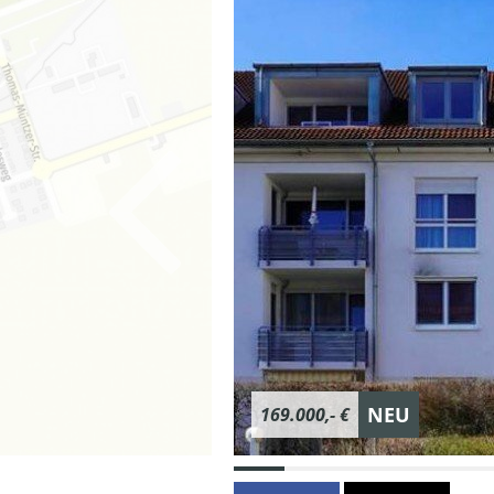
NEU
169.000,- €