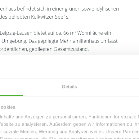
nhaus befindet sich in einer grünen sowie idyllischen
des beliebten Kulkwitzer See´s.
ipzig-Lausen bietet auf ca. 66 m² Wohnfläche ein
 Umgebung. Das gepflegte Mehrfamilienhaus umfasst
 ordentlichen, gepflegten Gesamtzustand.
ndriss mit einem hellen Wohnbereich, einem separaten
 einem zweckmäßigem Bad inkl. Wanne, Waschtisch, WC,
Details
und unterstreichen den funktionalen, zeitlosen Charakter
dene Terrasse, die den Wohnraum angenehm nach außen
Cookies
Stunden bietet. Darüber hinaus steht eine Gartennutzung
nhalte und Anzeigen zu personalisieren, Funktionen für soziale
Lage nicht selbstverständlich ist.
Website zu analysieren. Außerdem geben wir Informationen zu I
r soziale Medien, Werbung und Analysen weiter. Unsere Partner
ung eignet sich hervorragend für alle, die eine solide,
 Daten zusammen, die Sie ihnen bereitgestellt haben oder die s