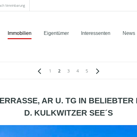
nach Vereinbarung
Immobilien
Eigentümer
Interessenten
News
1
2
3
4
5
RRASSE, AR U. TG IN BELIEBTER L
D. KULKWITZER SEE´S