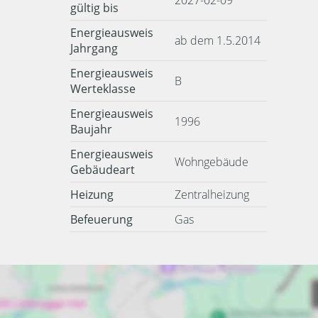
2027-02-09
gültig bis
Energieausweis
ab dem 1.5.2014
Jahrgang
Energieausweis
B
Werteklasse
Energieausweis
1996
Baujahr
Energieausweis
Wohngebäude
Gebäudeart
Heizung
Zentralheizung
Befeuerung
Gas