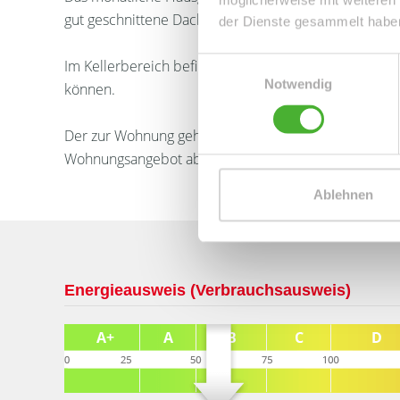
gut geschnittene Dachgeschosswohnung in Leipzig k
der Dienste gesammelt habe
Einwilligungsauswahl
Im Kellerbereich befindet sich ein Fahrrad- und Tr
Notwendig
können.
Der zur Wohnung gehörende Tiefgaragenstellplatz sow
Wohnungsangebot ab.
Ablehnen
Energieausweis (Verbrauchsausweis)