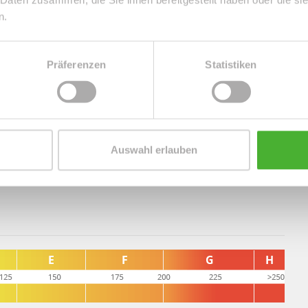
aufen möchten.
n.
ockenraum, welche alle Bewohner des Hauses nutzen
Präferenzen
Statistiken
ie das Kellerabteil runden das attraktive
Auswahl erlauben